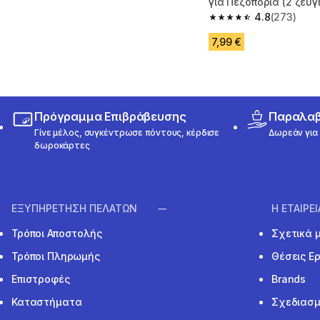
για Πεζοπορία (2 ζεύγ
Hike500- Καφέ
4.8
(273)
4.8 out of 5 stars fro
7,99 €
Πρόγραμμα Επιβράβευσης
Παραλαβή
Γίνε μέλος, συγκέντρωσε πόντους, κέρδισε
Δωρεάν για 
δωροκάρτες
ΕΞΥΠΗΡΕΤΗΣΗ ΠΕΛΑΤΩΝ
Η ΕΤΑΙΡΕ
Τρόποι Αποστολής
Σχετικά 
Τρόποι Πληρωμής
Θέσεις Ε
Επιστροφές
Brands
Καταστήματα
Σχεδιασμ