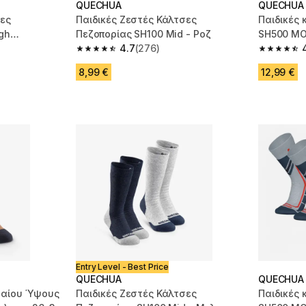
QUECHUA
QUECHUA
σες
Παιδικές Ζεστές Κάλτσες
Παιδικές 
gh
Πεζοπορίας SH100 Mid - Ροζ
SH500 MO
γη) - Πράσινο
4.7
(276)
Μπλε/Γκρ
m 256 reviews
4.7 out of 5 stars from 276 reviews
4.7 out of
8,99 €
12,99 €
Entry Level - Best Price
QUECHUA
QUECHUA
σαίου Ύψους
Παιδικές Ζεστές Κάλτσες
Παιδικές 