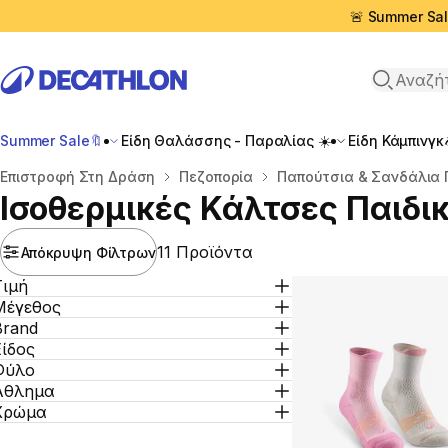
🚨 Summer Sal
Αναζήτη
Summer Sale🔖
Είδη Θαλάσσης - Παραλίας ☀️
Είδη Κάμπινγκ
Αρχική σελίδα
Επιστροφή Στη Δράση
Πεζοπορία
Παπούτσια & Σανδάλια 
Ισοθερμικές Κάλτσες Παιδι
11 Προϊόντα
Απόκρυψη Φίλτρων
Τιμή
Μέγεθος
Brand
Είδος
Φύλο
Άθλημα
Χρώμα