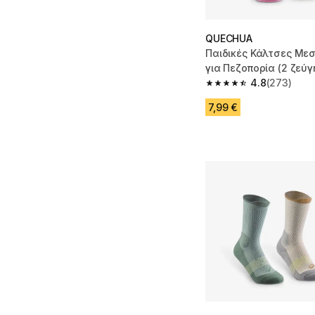
QUECHUA
Παιδικές Κάλτσες Με
για Πεζοπορία (2 ζεύγ
38, Hike500-Ροζ
4.8
(273)
4.8 out of 5 stars fro
7,99 €