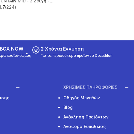
UNTAIN MID - 2 Ζεύγη -
ι
4.7
(224)
 5 stars from 224 reviews
ε BOX NOW
2 Χρόνια Εγγύηση
ερα προϊόντα μας
Για τα περισσότερα προϊόντα Decathlon
ΧΡΗΣΙΜΕΣ ΠΛΗΡΟΦΟΡΙΕΣ
υσης
Οδηγός Μεγεθών
Blog
Ανάκληση Προϊόντων
Αναφορά Ευπάθειας