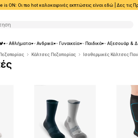
e is ON: Οι πιο hot καλοκαιρινές εκπτώσεις είναι εδώ | Δες τις
ση
🏕️
Αθλήματα
Ανδρικά
Γυναικεία
Παιδικά
Αξεσουάρ & 
Πεζοπορίας
Κάλτσες Πεζοπορίας
Ισοθερμικές Κάλτσες Παι
κές