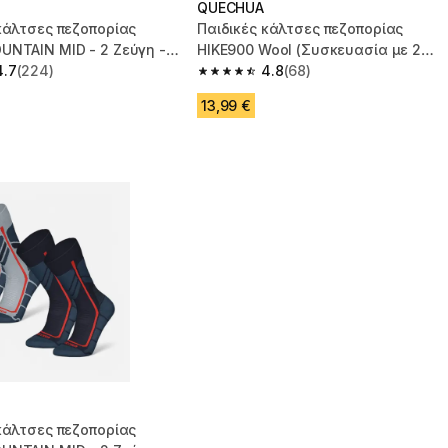
QUECHUA
κάλτσες πεζοπορίας
Παιδικές κάλτσες πεζοπορίας
UNTAIN MID - 2 Ζεύγη -
HIKE900 Wool (Συσκευασία με 2
ι
4.7
(224)
ζεύγη) - Μπλε
4.8
(68)
 5 stars from 224 reviews
4.8 out of 5 stars from 68 reviews
13,99 €
κάλτσες πεζοπορίας