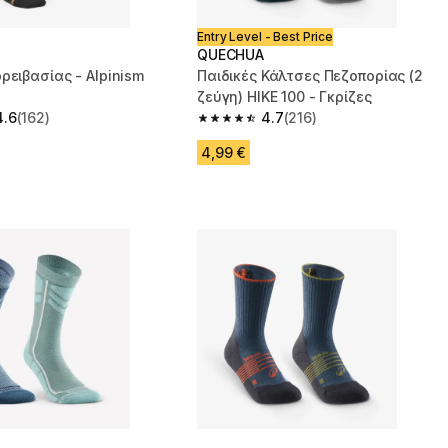
Entry Level - Best Price
QUECHUA
ρειβασίας - Alpinism
Παιδικές Κάλτσες Πεζοπορίας (2
ζεύγη) HIKE 100 - Γκρίζες
4.6
(162)
4.7
(216)
 5 stars from 162 reviews
4.7 out of 5 stars from 216 reviews
4,99 €