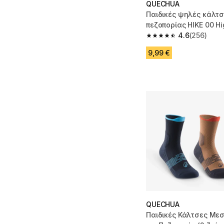
QUECHUA
Παιδικές ψηλές κάλτ
πεζοπορίας HIKE 00 Hi
(Συσκευασία με 2 ζεύ
4.6
(256)
4.6 out of 5 stars fro
9,99 €
QUECHUA
Παιδικές Κάλτσες Με