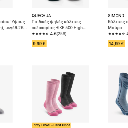
QUECHUA
SIMOND
σαίου Ύψους
Παιδικές ψηλές κάλτσες
Κάλτσες ο
η), μεγέθ.26-
πεζοπορίας HIKE 500 High
Μαύρο
(Συσκευασία με 2 ζεύγη) - Μπλε
4.6
(256)
m 273 reviews
4.6 out of 5 stars from 256 reviews
4.6 out of
9,99 €
14,99 €
Entry Level - Best Price