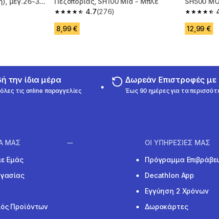
η), μεγ.26-38,
Πεζοπορίας, SH100 Mid - Μπλε
SH500 MO
4.7
(276)
Μπλε/Γκρ
m 273 reviews
4.7 out of 5 stars from 276 reviews
4.7 out of
8,99 €
12,99 €
 την ίδια μέρα
Δωρεάν Επιστροφές μ
όλες τις online παραγγελίες
Έως 90 ημέρες για τα περισσότ
ΙΑ ΜΑΣ
ΟΙ ΥΠΗΡΕΣΙΕΣ ΜΑΣ
με Εμάς
Πρόγραμμα Επιβράβε
ργασίας
Decathlon App
Εγγύηση 2 Χρόνων
ός Προϊόντων
Δωροκάρτες