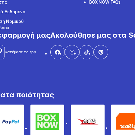
σης
BOX NOW FAQs
ά Δεδομένα
ση Νομικού
ένου
εφαρμογή μας
Ακολούθησε μας στα So
Κατέβασε το app
ματα ποιότητας
PayPal
Box Now
ACS
Τα