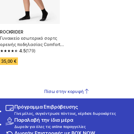
ROCKRIDER
Γυναικείο εσωτερικό σορτς
ορεινής ποδηλασίας Comfort
900 - Μαύρο
4.5
(179)
4.5 out of 5 stars from 179 reviews
35,00 €
Πίσω στην κορυφή
Πρόγραμμα Επιβράβευσης
Γίνε μέλος, συγκέντρωσε πόντους, κέρδισε δωροκάρτες
Παραλαβή την ίδια μέρα
Δωρεάν για όλες τις online παραγγελίες
Δωρεάν Επιστροφές με BOX NOW