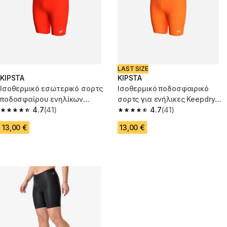
LAST SIZE
KIPSTA
KIPSTA
Ισοθερμικό εσωτερικό σορτς
Ισοθερμικό ποδοσφαιρικό
ποδοσφαίρου ενηλίκων
σορτς για ενήλικες Keepdry
Keepdry Light - Πορτοκαλί
4.7
(41)
Light - Πορτοκαλί
4.7
(41)
4.7 out of 5 stars from 41 reviews
4.7 out of 5 stars from 41 revi
13,00 €
13,00 €