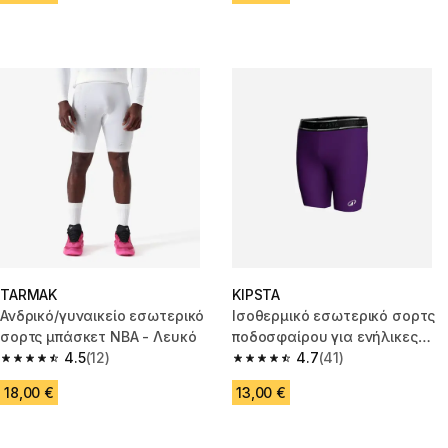
TARMAK
KIPSTA
Ανδρικό/γυναικείο εσωτερικό
Ισοθερμικό εσωτερικό σορτς
σορτς μπάσκετ NBA - Λευκό
ποδοσφαίρου για ενήλικες
4.5
(12)
Keepdry Light - Μπλε σκούρο
4.7
(41)
4.5 out of 5 stars from 12 reviews
4.7 out of 5 stars from 41 revi
18,00 €
13,00 €