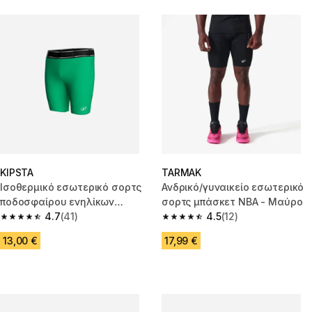
KIPSTA
TARMAK
Ισοθερμικό εσωτερικό σορτς
Ανδρικό/γυναικείο εσωτερικό
ποδοσφαίρου ενηλίκων
σορτς μπάσκετ NBA - Μαύρο
Keepdry Light - Πράσινο
4.7
(41)
4.5
(12)
4.7 out of 5 stars from 41 reviews
4.5 out of 5 stars from 12 revie
13,00 €
17,99 €