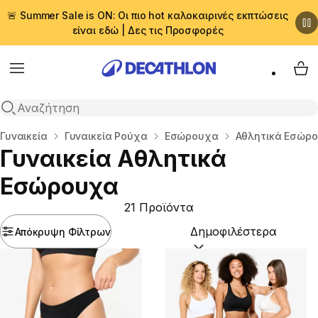
🚨 Summer Sale is ON: Οι πιο hot καλοκαιρινές εκπτώσεις
είναι εδώ | Δες τις Προσφορές
Menu
My 
Αναζήτηση
Αρχική σελίδα
Γυναικεία
Γυναικεία Ρούχα
Εσώρουχα
Αθλητικά Εσώρ
Γυναικεία Αθλητικά
Εσώρουχα
21 Προϊόντα
Απόκρυψη Φίλτρων
Ταξινόμηση κατά:
(option