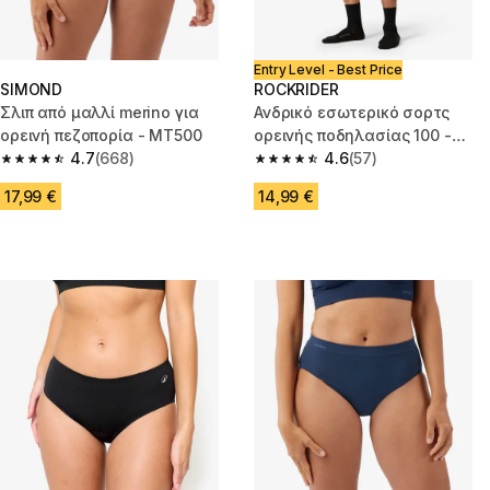
Entry Level - Best Price
SIMOND
ROCKRIDER
Σλιπ από μαλλί merino για
Ανδρικό εσωτερικό σορτς
ορεινή πεζοπορία - MT500
ορεινής ποδηλασίας 100 -
4.7
(668)
Μαύρο
4.6
(57)
4.7 out of 5 stars from 668 reviews
4.6 out of 5 stars from 57 revi
17,99 €
14,99 €