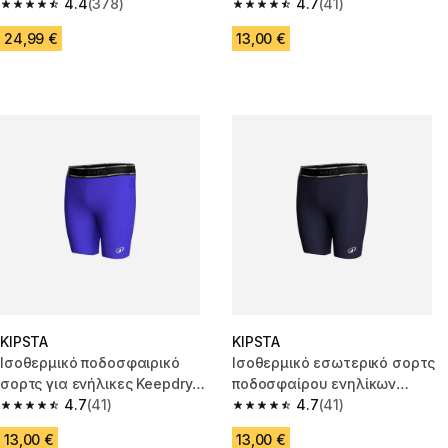
4.4
(378)
Keepdry Light - Λευκό
4.7
(41)
4.4 out of 5 stars from 378 reviews
4.7 out of 5 stars from 41 revi
24,99 €
13,00 €
KIPSTA
KIPSTA
Ισοθερμικό ποδοσφαιρικό
Ισοθερμικό εσωτερικό σορτς
σορτς για ενήλικες Keepdry
ποδοσφαίρου ενηλίκων
Light - Μπλε
4.7
(41)
Keepdry Light - Σκούρο μπλε
4.7
(41)
4.7 out of 5 stars from 41 reviews
4.7 out of 5 stars from 41 revi
13,00 €
13,00 €