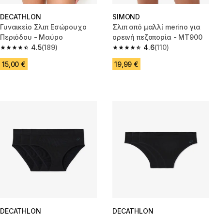
DECATHLON
SIMOND
Γυναικείο Σλιπ Εσώρουχο
Σλιπ από μαλλί merino για
Περιόδου - Μαύρο
ορεινή πεζοπορία - MT900
4.5
(189)
4.6
(110)
4.5 out of 5 stars from 189 reviews
4.6 out of 5 stars from 110 revi
15,00 €
19,99 €
DECATHLON
DECATHLON