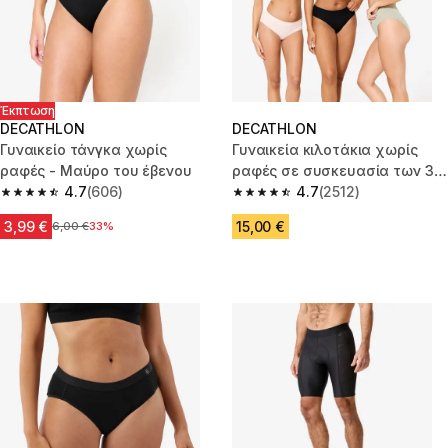
Έκπτωση
DECATHLON
DECATHLON
Γυναικείο τάνγκα χωρίς
Γυναικεία κιλοτάκια χωρίς
ραφές - Μαύρο του έβενου
ραφές σε συσκευασία των 3 -
4.7
(606)
Μαύρο/Ροζ/Sage
4.7
(2512)
4.7 out of 5 stars from 606 reviews
4.7 out of 5 stars from 2512 re
3,99 €
15,00 €
Αρχική τιμή
6,00 €
33%