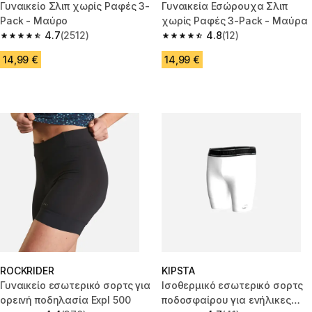
Γυναικείο Σλιπ χωρίς Ραφές 3-
Γυναικεία Εσώρουχα Σλιπ
Pack - Μαύρο
χωρίς Ραφές 3-Pack - Μαύρα
4.7
(2512)
4.8
(12)
4.7 out of 5 stars from 2512 reviews
4.8 out of 5 stars from 12 revie
14,99 €
14,99 €
ROCKRIDER
KIPSTA
Γυναικείο εσωτερικό σορτς για
Ισοθερμικό εσωτερικό σορτς
ορεινή ποδηλασία Expl 500
ποδοσφαίρου για ενήλικες