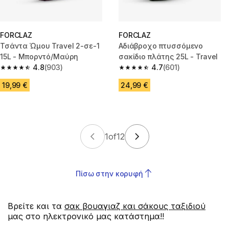
FORCLAZ
FORCLAZ
Τσάντα Ώμου Travel 2-σε-1
Αδιάβροχο πτυσσόμενο
15L - Μπορντό/Μαύρη
σακίδιο πλάτης 25L - Travel
4.8
(903)
4.7
(601)
4.8 out of 5 stars from 903 reviews
4.7 out of 5 stars from 601 rev
19,99 €
24,99 €
1
of
12
Πίσω στην κορυφή
Βρείτε και τα
σακ βουαγιαζ και σάκους ταξιδιού
μας στο ηλεκτρονικό μας κατάστημα!!