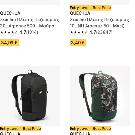
Entry Level - Best Price
QUECHUA
QUECHUA
Σακίδιο Πλάτης Πεζοπορίας
Σακίδιο Πλάτης Πεζοπορίας
30L Arpenaz 500 - Μαύρο
10L NH Arpenaz 50 - Μπεζ
4.7
(1814)
4.7
(23847)
4.7 out of 5 stars from 1814 reviews
4.7 out of 5 stars from 23847 
34,99 €
3,49 €
Entry Level - Best Price
Entry Level - Best Price
QUECHUA
QUECHUA