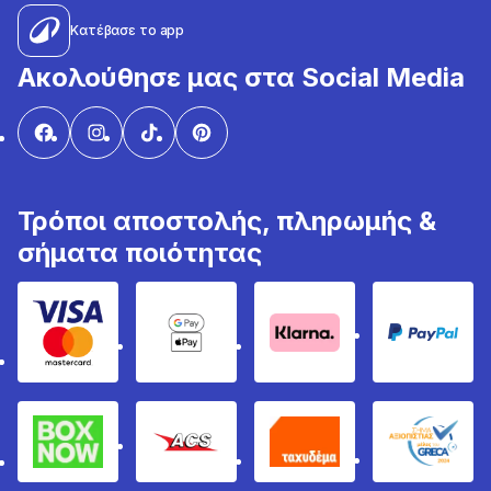
Κατέβασε το app
Ακολούθησε μας στα Social Media
Τρόποι αποστολής, πληρωμής &
σήματα ποιότητας
Visa & Mastercard
Google Pay & Apple Pay
Klarna
PayPal
Box Now
ACS
Ταχυδέμα
GRECA 