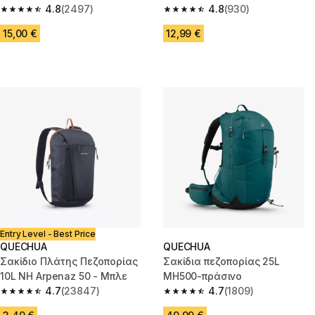
4.8
(2497)
4.8
(930)
4.8 out of 5 stars from 2497 reviews
4.8 out of 5 stars from 930 rev
15,00 €
12,99 €
Entry Level - Best Price
QUECHUA
QUECHUA
Σακίδιο Πλάτης Πεζοπορίας
Σακίδια πεζοπορίας 25L
10L NH Arpenaz 50 - Μπλε
MH500-πράσινο
4.7
(23847)
4.7
(1809)
4.7 out of 5 stars from 23847 reviews
4.7 out of 5 stars from 1809 re