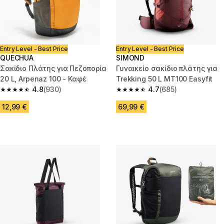
Entry Level - Best Price
Entry Level - Best Price
QUECHUA
SIMOND
Σακίδιο Πλάτης για Πεζοπορία
Γυναικείο σακίδιο πλάτης για
20 L, Arpenaz 100 - Καφέ
Trekking 50 L MT100 Easyfit
4.8
(930)
4.7
(685)
4.8 out of 5 stars from 930 reviews
4.7 out of 5 stars from 685 rev
12,99 €
69,99 €