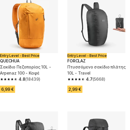
Entry Level - Best Price
Entry Level - Best Price
QUECHUA
FORCLAZ
Σακίδιο Πεζοπορίας 10L -
Πτυσσόμενο σακίδιο πλάτης
Arpenaz 100 - Καφέ
10L - Travel
4.8
(18439)
4.7
(5668)
4.8 out of 5 stars from 18439 reviews
4.7 out of 5 stars from 5668 re
6,99 €
2,99 €