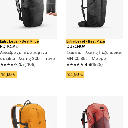
Entry Level - Best Price
Entry Level - Best Price
FORCLAZ
QUECHUA
Αδιάβροχο πτυσσόμενο
Σακίδιο Πλάτης Πεζοπορίας
σακίδιο πλάτης 20L - Travel
MH100 35L - Μαύρο
4.5
(1106)
4.8
(1528)
4.5 out of 5 stars from 1106 reviews
4.8 out of 5 stars from 1528 re
14,99 €
34,99 €