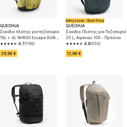
Entry Level - Best Price
QUECHUA
QUECHUA
Σακίδιο πλάτης για πεζοπορία
Σακίδιο Πλάτης για Πεζοπορία
16L + 4L NH500 Escape Rolltop
20 L, Arpenaz 100 - Πράσινο
- Χρυσαφί χακί
4.7
(796)
4.8
(930)
4.7 out of 5 stars from 796 reviews
4.8 out of 5 stars from 930 rev
29,99 €
12,99 €