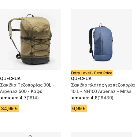
Entry Level - Best Price
QUECHUA
QUECHUA
Σακίδιο Πεζοπορίας 30L -
Σακίδιο πλάτης για πεζοπορία
Arpenaz 500 - Καφέ
10 L - NH100 Arpenaz - Μπλε
4.7
(1814)
4.8
(18439)
4.7 out of 5 stars from 1814 reviews
4.8 out of 5 stars from 18439 r
34,99 €
6,99 €