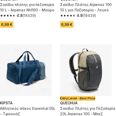
Σακίδιο πλάτης για πεζοπορία
Σακίδιο Πλάτης Arpenaz 100
10 L - Arpenaz NH100 - Μαύρο
10 L για Πεζοπορία - Λευκό
4.8
(18439)
4.8
(18439)
4.8 out of 5 stars from 18439 reviews
4.8 out of 5 stars from 18439 r
6,99 €
6,99 €
Entry Level - Best Price
KIPSTA
QUECHUA
Αθλητικός σάκος Essential 55L
Σακίδιο Πλάτης για Πεζοπορία
- Τιρκουάζ
20L Arpenaz 100 - Μπεζ