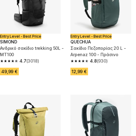
Entry Level - Best Price
Entry Level - Best Price
SIMOND
QUECHUA
Ανδρικό σακίδιο trekking 50L -
Σακίδιο Πεζοπορίας 20 L -
MT100
Arpenaz 100 - Πράσινο
4.7
(3018)
4.8
(930)
4.7 out of 5 stars from 3018 reviews
4.8 out of 5 stars from 930 rev
49,99 €
12,99 €