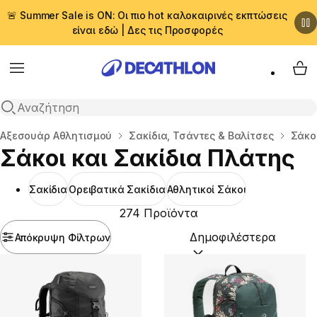
🚨 Summer Sale is ON: Οι πιο hot καλοκαιρινές εκπτώσεις
είναι εδώ | Δες τις Προσφορές
Menu
My 
Αναζήτηση
Αρχική σελίδα
Αξεσουάρ Αθλητισμού
Σακίδια, Τσάντες & Βαλίτσες
Σάκοι
Σάκοι και Σακίδια Πλάτης
Σακίδια
Ορειβατικά Σακίδια
Αθλητικοί Σάκοι
274 Προϊόντα
Απόκρυψη Φίλτρων
Ταξινόμηση κατά:
(option