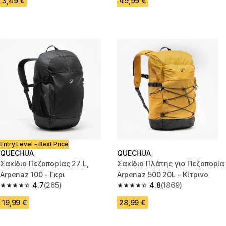
3,49 €
49,99 €
Entry Level - Best Price
QUECHUA
QUECHUA
Σακίδιο Πεζοπορίας 27 L,
Σακίδιο Πλάτης για Πεζοπορία
Arpenaz 100 - Γκρι
Arpenaz 500 20L - Κίτρινο
4.7
(265)
4.8
(1869)
4.7 out of 5 stars from 265 reviews
4.8 out of 5 stars from 1869 re
19,99 €
28,99 €