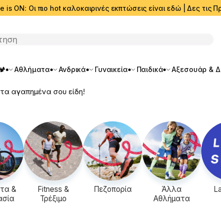
e is ON: Οι πιο hot καλοκαιρινές εκπτώσεις είναι εδώ | Δες τις
ση
🏕️
Αθλήματα
Ανδρικά
Γυναικεία
Παιδικά
Αξεσουάρ & 
τα αγαπημένα σου είδη!
τα &
Fitness &
Πεζοπορία
Άλλα
La
ασία
Τρέξιμο
Αθλήματα