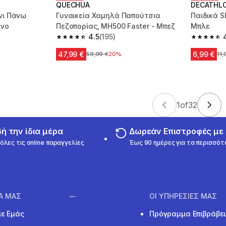
QUECHUA
DECATHL
ίνι Πάνω
Γυναικεία Χαμηλά Παπούτσια
Παιδικά S
ινο
Πεζοπορίας, MH500 Faster - Μπεζ
Μπλε
4.5
(195)
m 243 reviews
4.5 out of 5 stars from 195 reviews
4.7 out of
47,99 €
6,99 €
Αρχική τιμή
59,99 €
20%
Αρχ
11,
1
of
32
 την ίδια μέρα
Δωρεάν Επιστροφές μ
όλες τις online παραγγελίες
Έως 90 ημέρες για τα περισσότ
ΙΑ ΜΑΣ
ΟΙ ΥΠΗΡΕΣΙΕΣ ΜΑΣ
με Εμάς
Πρόγραμμα Επιβράβε