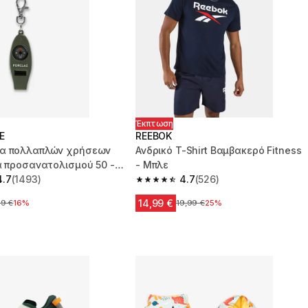
Έκπτωση
E
REEBOK
α πολλαπλών χρήσεων
Ανδρικό T-Shirt Βαμβακερό Fitness
α προσανατολισμού 50 -
- Μπλε
4.7
(1493)
4.7
(526)
 5 stars from 1493 reviews
4.7 out of 5 stars from 526 reviews
14,99 €
ική τιμή
99 €
16%
Αρχική τιμή
19,99 €
25%