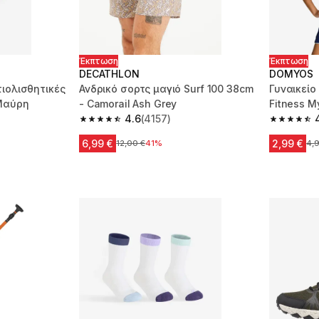
Έκπτωση
Έκπτωση
DECATHLON
DOMYOS
τιολισθητικές
Ανδρικό σορτς μαγιό Surf 100 38cm
Γυναικείο
 Μαύρη
- Camorail Ash Grey
Fitness M
4.6
(4157)
m 749 reviews
4.6 out of 5 stars from 4157 reviews
4.7 out of
6,99 €
2,99 €
Αρχική τιμή
12,00 €
41%
Αρχ
4,