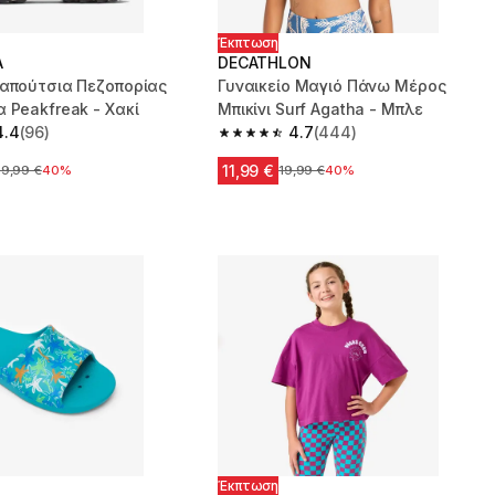
Έκπτωση
A
DECATHLON
Παπούτσια Πεζοπορίας
Γυναικείο Μαγιό Πάνω Μέρος
 Peakfreak - Χακί
Μπικίνι Surf Agatha - Μπλε
4.4
(96)
4.7
(444)
 5 stars from 96 reviews
4.7 out of 5 stars from 444 reviews
11,99 €
ρχική τιμή
29,99 €
40%
Αρχική τιμή
19,99 €
40%
Έκπτωση