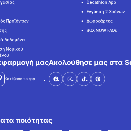
ργασίας
Decathlon App
Εγγύηση 2 Χρόνων
ός Προϊόντων
Δωροκάρτες
σης
BOX NOW FAQs
ά Δεδομένα
ση Νομικού
ένου
εφαρμογή μας
Ακολούθησε μας στα So
Κατέβασε το app
ματα ποιότητας