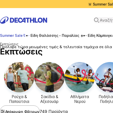
🚨 Summer Sal
Αναζήτη
Summer Sale🔖
Είδη Θαλάσσης - Παραλίας ☀️
Είδη Κάμπινγκ
Αρχική σελίδα
Εκπτώσεις
Πρόλαβε τώρα μειωμένες τιμές & τελευταία τεμάχια σε όλα 
Εκπτώσεις
Ρούχα &
Σακίδια &
Αθλήματα
Ποδήλα
Παπούτσια
Αξεσουάρ
Νερού
Ποδηλ
749 Προϊόντα
Απόκρυψη Φίλτρων