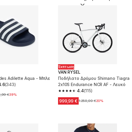
Έκπτωση
VAN RYSEL
ides Adilette Aqua - Μπλε
Ποδήλατο Δρόμου Shimano Tiagra
4.6
(343)
2x10S Endurance NCR AF - Λευκό
 5 stars from 343 reviews
4.4
(115)
4.4 out of 5 stars from 115 reviews
χική τιμή
2,99 €
39%
999,99 €
Αρχική τιμή
1.250,00 €
20%