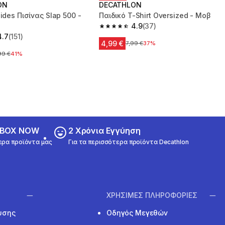
ON
DECATHLON
lides Πισίνας Slap 500 -
Παιδικό T-Shirt Oversized - Μοβ
4.9
(37)
4.9 out of 5 stars from 37 reviews
4.7
(151)
 5 stars from 151 reviews
4,99 €
Αρχική τιμή
7,99 €
37%
ική τιμή
99 €
41%
ε BOX NOW
2 Χρόνια Εγγύηση
ερα προϊόντα μας
Για τα περισσότερα προϊόντα Decathlon
ΧΡΗΣΙΜΕΣ ΠΛΗΡΟΦΟΡΙΕΣ
υσης
Οδηγός Μεγεθών