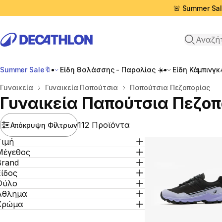
🚨 Summer Sal
Αναζήτη
Summer Sale🔖
Είδη Θαλάσσης - Παραλίας ☀️
Είδη Κάμπινγκ
Αρχική σελίδα
Γυναικεία
Γυναικεία Παπούτσια
Παπούτσια Πεζοπορίας
Γυναικεία Παπούτσια Πεζοπ
112 Προϊόντα
Απόκρυψη Φίλτρων
Τιμή
Μέγεθος
Brand
Είδος
Φύλο
Άθλημα
Χρώμα