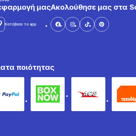
εφαρμογή μας
Ακολούθησε μας στα So
Κατέβασε το app
ματα ποιότητας
PayPal
Box Now
ACS
Τα