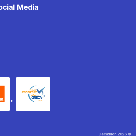
cial Media
χυδέμα
GRECA Trustmark
Decathlon 2026 ©