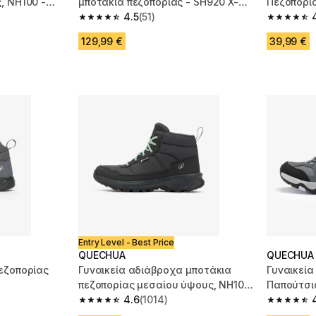
, NH100 -
μποτάκια πεζοπορίας - SH920 X-
Πεζοπορί
WARM
4.5
(51)
NH100 WP
m 893 reviews
4.5 out of 5 stars from 51 reviews
4.6 out of
129,99 €
39,99 €
Entry Level - Best Price
QUECHUA
QUECHUA
εζοπορίας
Γυναικεία αδιάβροχα μποτάκια
Γυναικεί
πεζοπορίας μεσαίου ύψους, NH100
Παπούτσι
Mid WP - Γκρι
4.6
(1014)
Γκρι
m 72 reviews
4.6 out of 5 stars from 1014 reviews
4.8 out of