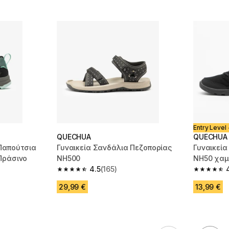
Entry Level 
QUECHUA
QUECHUA
 Παπούτσια
Γυναικεία Σανδάλια Πεζοπορίας
Γυναικεία
Πράσινο
NH500
NH50 χα
4.5
(165)
m 664 reviews
4.5 out of 5 stars from 165 reviews
4.5 out of
29,99 €
13,99 €