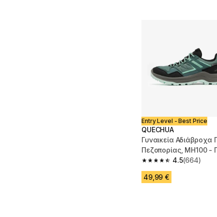
Entry Level - Best Price
QUECHUA
Γυναικεία Αδιάβροχα
Πεζοπορίας, MH100 - 
4.5
(664)
4.5 out of 5 stars fro
49,99 €