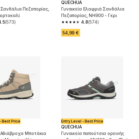
QUECHUA
 Σανδάλια Πεζοπορίας,
Γυναικεία Ελαφριά Σανδάλια
Πορτοκαλί
Πεζοπορίας, NH900 - Γκρι
4.5
(573)
4.8
(574)
 5 stars from 573 reviews
4.8 out of 5 stars from 574 reviews
54,99 €
- Best Price
Entry Level - Best Price
QUECHUA
α Αδιάβροχα Μποτάκια
Γυναικεία παπούτσια ορεινής