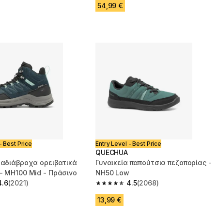
54,99 €
- Best Price
Entry Level - Best Price
QUECHUA
 αδιάβροχα ορειβατικά
Γυναικεία παπούτσια πεζοπορίας -
- MH100 Mid - Πράσινο
NH50 Low
4.6
(2021)
4.5
(2068)
 5 stars from 2021 reviews
4.5 out of 5 stars from 2068 reviews
13,99 €