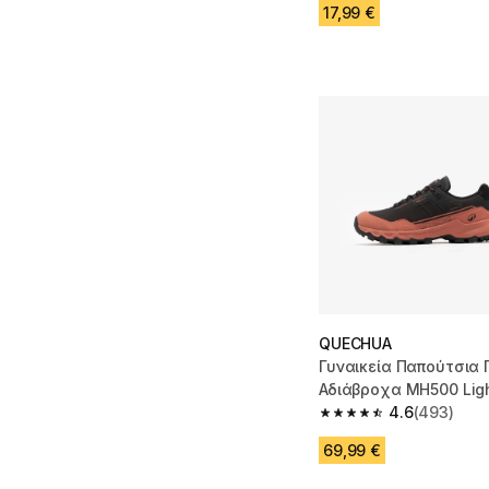
17,99 €
QUECHUA
Γυναικεία Παπούτσια 
Αδιάβροχα MH500 Lig
Καφέ
4.6
(493)
4.6 out of 5 stars fro
69,99 €