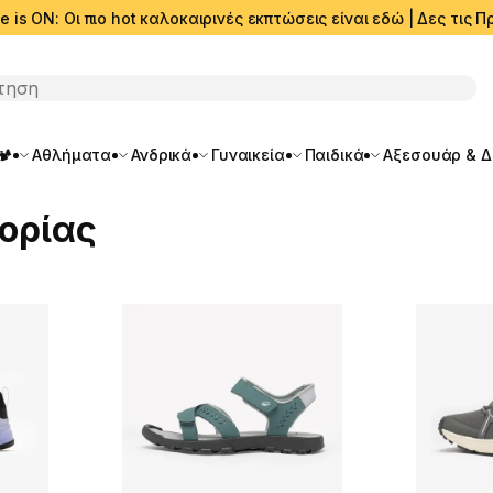
e is ON: Οι πιο hot καλοκαιρινές εκπτώσεις είναι εδώ | Δες τις
ση
🏕️
Αθλήματα
Ανδρικά
Γυναικεία
Παιδικά
Αξεσουάρ & 
ορίας