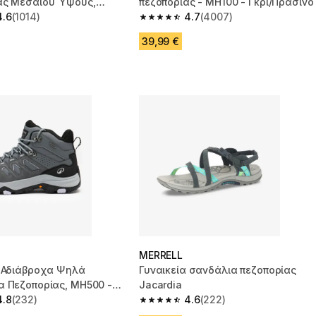
ας Μεσαίου Ύψους,
πεζοπορίας - MH100 - Γκρι/Πράσινο
 - Μπεζ/Χακί
4.6
(1014)
4.7
(4007)
 5 stars from 1014 reviews
4.7 out of 5 stars from 4007 reviews
39,99 €
MERRELL
α Αδιάβροχα Ψηλά
Γυναικεία σανδάλια πεζοπορίας
α Πεζοπορίας, MH500 -
Jacardia
4.8
(232)
4.6
(222)
 5 stars from 232 reviews
4.6 out of 5 stars from 222 reviews