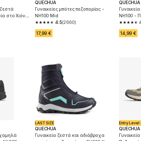
QUECHUA
QUECHUA
 Ζεστά
Γυναικείες μπότες πεζοπορίας -
Γυναικεία
α στο Χιόνι,
NH100 Mid
NH100 - 
4.5
(2660)
m 2071 reviews
4.5 out of 5 stars from 2660 reviews
4.5 out of
17,99 €
14,99 €
LAST SIZE
Entry Level 
QUECHUA
QUECHUA
 χαμηλά
Γυναικεία ζεστά και αδιάβροχα
Γυναικεί