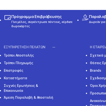
Πρόγραμμα Επιβράβευσης
Παραλαβή
Γίνε μέλος, συγκέντρωσε πόντους, κέρδισε
Δωρεάν για 
δωροκάρτες
ΕΞΥΠΗΡΕΤΗΣΗ ΠΕΛΑΤΩΝ
Η ΕΤΑΙΡΕ
Τρόποι Αποστολής
Σχετικά 
Τρόποι Πληρωμής
Θέσεις Ε
Επιστροφές
Brands
Καταστήματα
Σχεδιασμ
Συχνές Ερωτήσεις &
Όροι Χρή
Επικοινωνία
Προσωπικ
Άμεση Παραλαβή & Αποστολή
Ανακοίνω
Περιεχομ