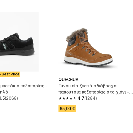
- Best Price
QUECHUA
 μποτάκια πεζοπορίας -
Γυναικεία ζεστά αδιάβροχα
μηλά
παπούτσια πεζοπορίας στο χιόνι -
4.5
(2068)
SH500 X-WARM - Ημίψηλα
4.7
(1284)
 5 stars from 2068 reviews
4.7 out of 5 stars from 1284 reviews
65,00 €