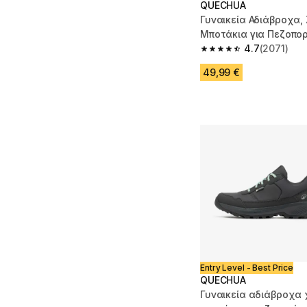
QUECHUA
Γυναικεία Αδιάβροχα,
Μποτάκια για Πεζοπορί
NH500 Clog - Μπεζ
4.7
(2071)
4.7 out of 5 stars fro
49,99 €
Entry Level - Best Price
QUECHUA
Γυναικεία αδιάβροχα