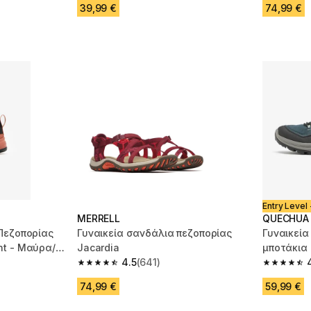
39,99 €
74,99 €
Entry Level 
MERRELL
QUECHUA
Πεζοπορίας
Γυναικεία σανδάλια πεζοπορίας
Γυναικεία
ht - Μαύρα/
Jacardia
μποτάκια 
4.5
(641)
m 493 reviews
4.5 out of 5 stars from 641 reviews
4.6 out of
74,99 €
59,99 €