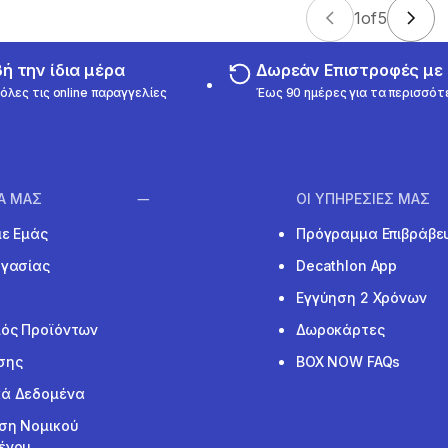
1
of
5
 την ίδια μέρα
Δωρεάν Επιστροφές μ
όλες τις online παραγγελίες
Έως 90 ημέρες για τα περισσότ
ΙΑ ΜΑΣ
ΟΙ ΥΠΗΡΕΣΙΕΣ ΜΑΣ
με Εμάς
Πρόγραμμα Επιβράβε
ργασίας
Decathlon App
Εγγύηση 2 Χρόνων
ός Προϊόντων
Δωροκάρτες
σης
BOX NOW FAQs
ά Δεδομένα
ση Νομικού
ένου