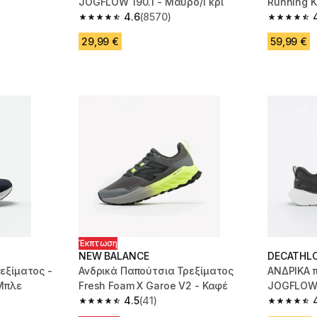
JOGFLOW 190.1 - Μαύρο/Γκρι
Running K
4.6
(8570)
Γκρι
m 157 reviews
4.6 out of 5 stars from 8570 reviews
4.5 out of
29,99 €
59,99 €
Έκπτωση
NEW BALANCE
DECATHL
εξίματος -
Ανδρικά Παπούτσια Τρεξίματος
ΑΝΔΡΙΚΑ 
 Μπλε
Fresh Foam X Garoe V2 - Καφέ
JOGFLOW 
4.5
(41)
m 4898 reviews
4.5 out of 5 stars from 41 reviews
4.6 out of