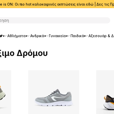
e is ON: Οι πιο hot καλοκαιρινές εκπτώσεις είναι εδώ | Δες τις
ση
🏕️
Αθλήματα
Ανδρικά
Γυναικεία
Παιδικά
Αξεσουάρ & 
ξιμο Δρόμου