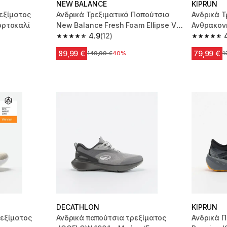
NEW BALANCE
KIPRUN
εξίματος
Ανδρικά Τρεξιματικά Παπούτσια
Ανδρικά Τ
Πορτοκαλί
New Balance Fresh Foam Ellipse V1
Ανθρακονη
Πράσινα
4.9
(12)
KD900X.2
m 15475 reviews
4.9 out of 5 stars from 12 reviews
4.7 out of
89,99 €
79,99 €
Αρχική τιμή
149,99 €
40%
Α
1
DECATHLON
KIPRUN
ρεξίματος
Ανδρικά παπούτσια τρεξίματος
Ανδρικά Π