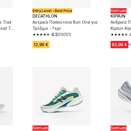
Entry Level - Best Price
Έκπτωση
DECATHLON
KIPRUN
 Trail
Αντρικά Παπούτσια Run One για
Ανδρικά Π
oat 7
Τρέξιμο - Γκρι
Kiprun Ki
4.5
(10051)
Μαύρα
 10 reviews
4.5 out of 5 stars from 10051 reviews
4.2 out of
12,99 €
83,99 €
Α
1
Έκπτωση
Έκπτωση