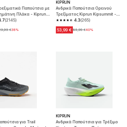
KIPRUN
ρεξιματικά Παπούτσια με
Ανδρικά Παπούτσια Ορεινού
μάτινη Πλάκα - Kiprun
Τρεξίματος Kiprun Kipsummit -
4.7
(2145)
Κίτρινα
4.3
(265)
 5 stars from 2145 reviews
4.3 out of 5 stars from 265 reviews
53,99 €
ρχική τιμή
29,99 €
38%
Αρχική τιμή
89,99 €
40%
KIPRUN
απούτσια για Trail
Ανδρικά Παπούτσια για Τρέξιμο