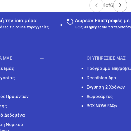
1
of
6
 την ίδια μέρα
Δωρεάν Επιστροφές μ
όλες τις online παραγγελίες
Έως 90 ημέρες για τα περισσότ
ΙΑ ΜΑΣ
ΟΙ ΥΠΗΡΕΣΙΕΣ ΜΑΣ
με Εμάς
Πρόγραμμα Επιβράβε
ργασίας
Decathlon App
Εγγύηση 2 Χρόνων
ός Προϊόντων
Δωροκάρτες
σης
BOX NOW FAQs
ά Δεδομένα
ση Νομικού
ένου