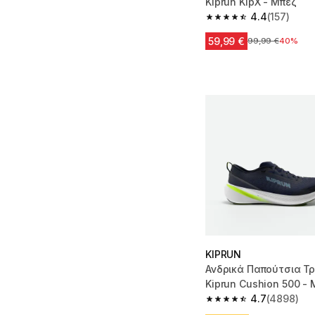
Kiprun KipX - Μπεζ
4.4
(157)
4.4 out of 5 stars fro
59,99 €
Αρχική τιμή
99,99 €
40%
KIPRUN
Ανδρικά Παπούτσια Τρ
Kiprun Cushion 500 -
4.7
(4898)
4.7 out of 5 stars fro