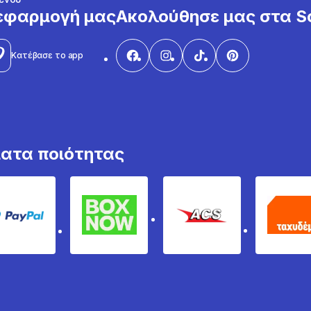
εφαρμογή μας
Ακολούθησε μας στα So
Κατέβασε το app
ματα ποιότητας
PayPal
Box Now
ACS
Τα