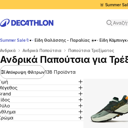
🚨 Summer Sal
Αναζήτη
Summer Sale🔖
Είδη Θαλάσσης - Παραλίας ☀️
Είδη Κάμπινγκ
Αρχική σελίδα
Ανδρικά
Ανδρικά Παπούτσια
Παπούτσια Τρεξίματος
Ανδρικά Παπούτσια για Τρέ
138 Προϊόντα
Απόκρυψη Φίλτρων
Τιμή
Μέγεθος
Brand
Είδος
Φύλο
Άθλημα
Χρώμα