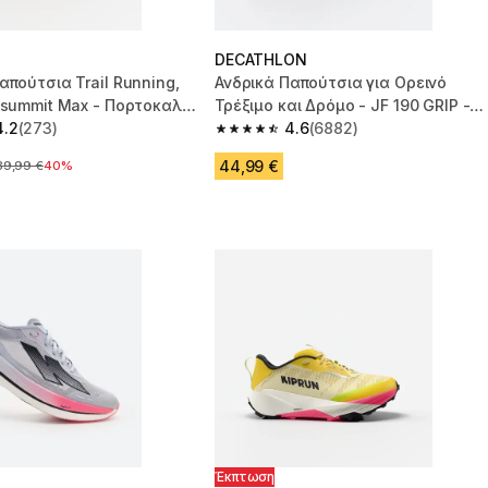
DECATHLON
απούτσια Trail Running,
Ανδρικά Παπούτσια για Ορεινό
psummit Max - Πορτοκαλί/
Τρέξιμο και Δρόμο - JF 190 GRIP -
4.2
(273)
Μπλε/Μάνγκο
4.6
(6882)
 5 stars from 273 reviews
4.6 out of 5 stars from 6882 reviews
44,99 €
ρχική τιμή
39,99 €
40%
Έκπτωση