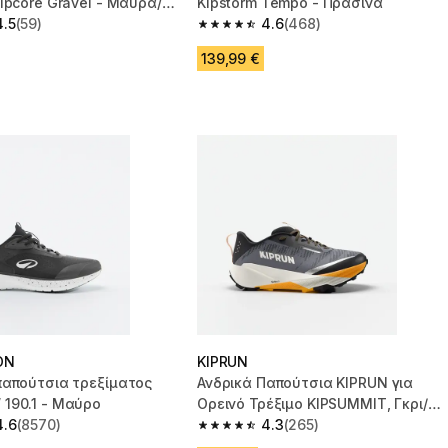
ipcore Gravel - Μαύρα/
Kipstorm Tempo - Πράσινα
4.5
(59)
4.6
(468)
 5 stars from 59 reviews
4.6 out of 5 stars from 468 reviews
139,99 €
ON
KIPRUN
παπούτσια τρεξίματος
Ανδρικά Παπούτσια KIPRUN για
190.1 - Μαύρο
Ορεινό Τρέξιμο KIPSUMMIT, Γκρι/
4.6
(8570)
Πορτοκαλί
4.3
(265)
 5 stars from 8570 reviews
4.3 out of 5 stars from 265 reviews