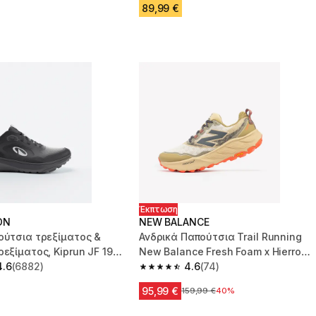
89,99 €
Έκπτωση
ON
NEW BALANCE
ούτσια τρεξίματος &
Ανδρικά Παπούτσια Trail Running
ρεξίματος, Kiprun JF 190
New Balance Fresh Foam x Hierro
το μαύρο
4.6
(6882)
V9 Μπεζ
4.6
(74)
 5 stars from 6882 reviews
4.6 out of 5 stars from 74 reviews
95,99 €
Αρχική τιμή
159,99 €
40%