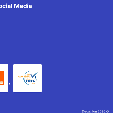
cial Media
χυδέμα
GRECA Trustmark
Decathlon 2026 ©