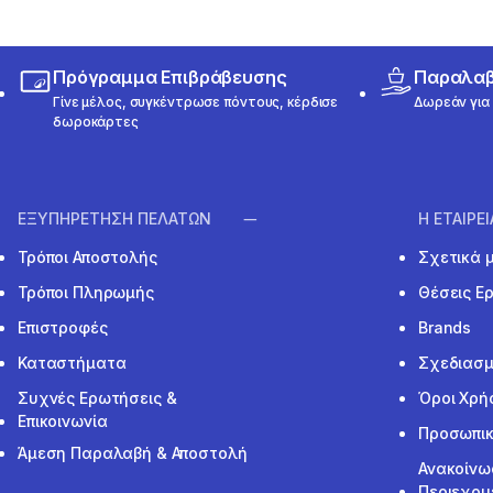
Πρόγραμμα Επιβράβευσης
Παραλαβή
Γίνε μέλος, συγκέντρωσε πόντους, κέρδισε
Δωρεάν για 
δωροκάρτες
ΕΞΥΠΗΡΕΤΗΣΗ ΠΕΛΑΤΩΝ
Η ΕΤΑΙΡΕ
Τρόποι Αποστολής
Σχετικά 
Τρόποι Πληρωμής
Θέσεις Ε
Επιστροφές
Brands
Καταστήματα
Σχεδιασμ
Συχνές Ερωτήσεις &
Όροι Χρή
Επικοινωνία
Προσωπικ
Άμεση Παραλαβή & Αποστολή
Ανακοίνω
Περιεχομ