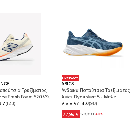
Έκπτωση
ANCE
ASICS
Παπούτσια Τρεξίματος
Ανδρικά Παπούτσια Τρεξίματος
nce Fresh Foam 520 V9
Asics Dynablast 5 - Μπλε
4.7
(126)
4.6
(96)
 5 stars from 126 reviews
4.6 out of 5 stars from 96 reviews
77,99 €
Αρχική τιμή
129,99 €
40%