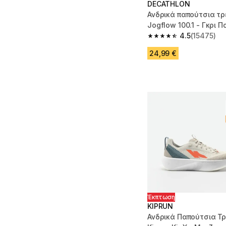
DECATHLON
Ανδρικά παπούτσια τρ
Jogflow 100.1 - Γκρι 
4.5
(15475)
4.5 out of 5 stars fro
24,99 €
Έκπτωση
KIPRUN
Ανδρικά Παπούτσια Τ