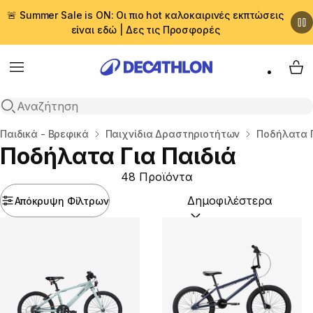
🚨 Summer Sale is ON: Οι πιο hot καλοκαιρινές εκπτώσεις
είναι εδώ | Δες τις Προσφορές
Menu
My 
Αναζήτηση
Αρχική σελίδα
Παιδικά - Βρεφικά
Παιχνίδια Δραστηριοτήτων
Ποδήλατα Γ
Ποδήλατα Για Παιδιά
48 Προϊόντα
Απόκρυψη Φίλτρων
Ταξινόμηση κατά:
(option