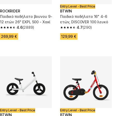
Entry Level - Best Price
ROCKRIDER
BTWIN
Παιδικό ποδήλατο βουνου 9-
Παιδικό ποδήλατο 16" 4-6
12 ετών 26" EXPL 500 - Χακί
ετών, DISCOVER 100 λευκό
4.6
(2889)
4.7
(290)
4.6 out of 5 stars from 2889 reviews
4.7 out of 5 stars from 290 rev
269,99 €
129,99 €
Entry Level - Best Price
Entry Level - Best Price
BTWIN
BTWIN