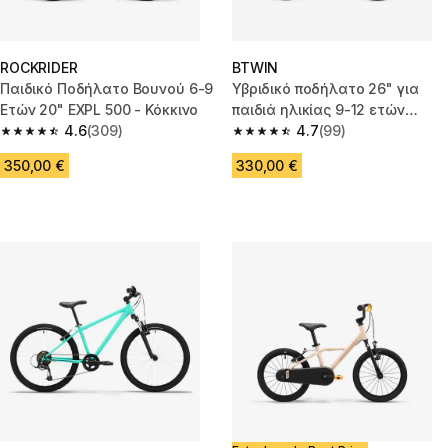
ROCKRIDER
BTWIN
Παιδικό Ποδήλατο Βουνού 6-9
Υβριδικό ποδήλατο 26" για
Ετών 20" EXPL 500 - Κόκκινο
παιδιά ηλικίας 9-12 ετών
4.6
(309)
Riverside 900
4.7
(99)
4.6 out of 5 stars from 309 reviews
4.7 out of 5 stars from 99 revi
350,00 €
330,00 €