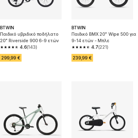
BTWIN
BTWIN
Παιδικό υβριδικό ποδήλατο
Παιδικό BMX 20" Wipe 500 για
20" Riverside 900 6-9 ετών
9-14 ετών - Μπλε
4.6
(143)
4.7
(221)
4.6 out of 5 stars from 143 reviews
4.7 out of 5 stars from 221 rev
299,99 €
239,99 €