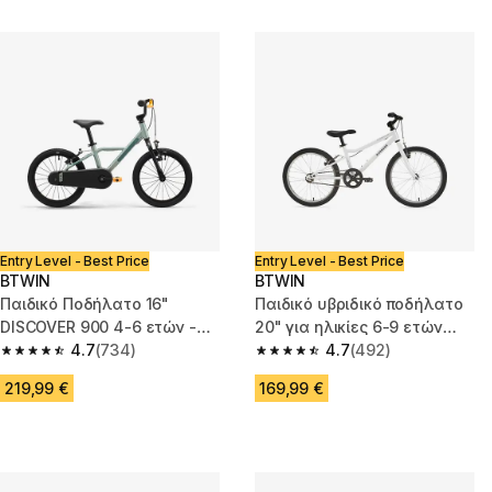
Entry Level - Best Price
Entry Level - Best Price
BTWIN
BTWIN
Παιδικό Ποδήλατο 16"
Παιδικό υβριδικό ποδήλατο
DISCOVER 900 4-6 ετών -
20" για ηλικίες 6-9 ετών
Πράσινο
4.7
(734)
Riverside 100
4.7
(492)
4.7 out of 5 stars from 734 reviews
4.7 out of 5 stars from 492 rev
219,99 €
169,99 €