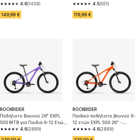
500 - Ροζ
4.6
(1438)
4.5
(551)
4.6 out of 5 stars from 1438 reviews
4.5 out of 5 stars from 551 revi
149,99 €
119,99 €
ROCKRIDER
ROCKRIDER
Ποδήλατο Βουνού 26" EXPL
Παιδικό ποδήλατο βουνού 9-
500 MTB για Παιδιά 9-12 Ετών
12 ετών EXPL 500 26" -
- Μωβ
4.6
(2889)
Πορτοκαλί
4.6
(2889)
4.6 out of 5 stars from 2889 reviews
4.6 out of 5 stars from 2889 re
270,00 €
270,00 €