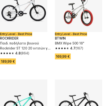
Entry Level - Best Price
Entry Level - Best Price
ROCKRIDER
BTWIN
Παιδ. ποδήλατο βουνού
BMX Wipe 500 16"
Rockrider ST 120 20 ιντσών για
4.7
(167)
4.7 out of 5 stars from 167 rev
6-9 ετών - Λευκό/Πορτοκαλί
4.8
(864)
4.8 out of 5 stars from 864 reviews
169,99 €
189,99 €