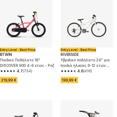
Entry Level - Best Price
Entry Level - Best Price
BTWIN
RIVERSIDE
Παιδικό Ποδήλατο 16"
Υβριδικό ποδήλατο 24" για
DISCOVER 900 4-6 ετών - Ροζ
παιδιά ηλικίας 9-12 ετών
4.7
(734)
Riverside 100
4.6
(416)
4.7 out of 5 stars from 734 reviews
4.6 out of 5 stars from 416 rev
219,99 €
199,99 €