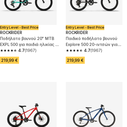
Entry Level - Best Price
Entry Level - Best Price
ROCKRIDER
ROCKRIDER
Ποδήλατο βουνού 20" MTB
Παιδικό ποδήλατο βουνού
EXPL 500 για παιδιά ηλικίας 6
Explore 500 20-ιντσών για
έως 9 ετών - Πράσινο
4.7
(1967)
ηλικίες 6-9 ετών - Μαύρο
4.7
(1967)
4.7 out of 5 stars from 1967 reviews
4.7 out of 5 stars from 1967 re
219,99 €
219,99 €