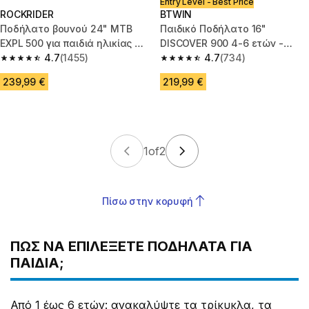
Entry Level - Best Price
ROCKRIDER
BTWIN
Ποδήλατο βουνού 24" MTB
Παιδικό Ποδήλατο 16"
EXPL 500 για παιδιά ηλικίας 6
DISCOVER 900 4-6 ετών -
έως 9 ετών - Πράσινο
4.7
(1455)
Μπεζ
4.7
(734)
4.7 out of 5 stars from 1455 reviews
4.7 out of 5 stars from 734 rev
239,99 €
219,99 €
1
of
2
Πίσω στην κορυφή
ΠΩΣ ΝΑ ΕΠΙΛΕΞΕΤΕ ΠΟΔΗΛΑΤΑ ΓΙΑ
ΠΑΙΔΙΑ;
Από 1 έως 6 ετών: ανακαλύψτε τα τρίκυκλα, τα