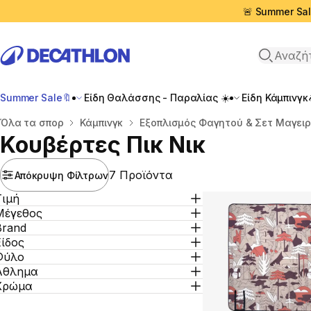
🚨 Summer Sal
Αναζήτη
Summer Sale🔖
Είδη Θαλάσσης - Παραλίας ☀️
Είδη Κάμπινγκ
Αρχική σελίδα
Όλα τα σπορ
Κάμπινγκ
Εξοπλισμός Φαγητού & Σετ Μαγειρ
Κουβέρτες Πικ Νικ
7 Προϊόντα
Απόκρυψη Φίλτρων
Τιμή
Μέγεθος
Brand
Είδος
Φύλο
Άθλημα
Χρώμα