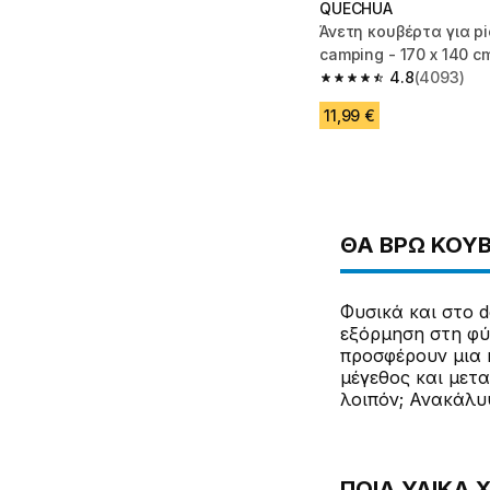
QUECHUA
Άνετη κουβέρτα για pi
camping - 170 x 140 c
4.8
(4093)
4.8 out of 5 stars fro
11,99 €
ΘΑ ΒΡΩ ΚΟΥΒ
Φυσικά και στο d
εξόρμηση στη φύ
προσφέρουν μια κ
μέγεθος και μετα
λοιπόν; Ανακάλυ
ΠΟΙΑ ΥΛΙΚΆ 