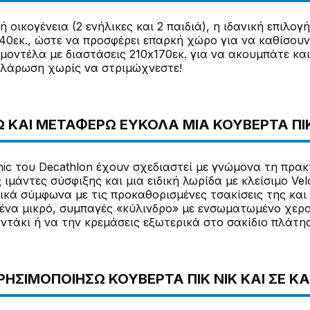
 οικογένεια (2 ενήλικες και 2 παιδιά), η ιδανική επιλογ
40εκ., ώστε να προσφέρει επαρκή χώρο για να καθίσουν
μοντέλα με διαστάσεις 210x170εκ. για να ακουμπάτε κα
λάρωση χωρίς να στριμώχνεστε!
 ΚΑΙ ΜΕΤΑΦΈΡΩ ΕΎΚΟΛΑ ΜΙΑ ΚΟΥΒΈΡΤΑ ΠΙΚ
nic του Decathlon έχουν σχεδιαστεί με γνώμονα τη πρα
μάντες σύσφιξης και μια ειδική λωρίδα με κλείσιμο Vel
ικά σύμφωνα με τις προκαθορισμένες τσακίσεις της και
 ένα μικρό, συμπαγές «κύλινδρο» με ενσωματωμένο χερ
ντάκι ή να την κρεμάσεις εξωτερικά στο σακίδιο πλάτης
ΗΣΙΜΟΠΟΙΉΣΩ ΚΟΥΒΈΡΤΑ ΠΙΚ ΝΙΚ ΚΑΙ ΣΕ Κ