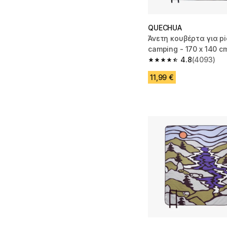
QUECHUA
Άνετη κουβέρτα για pi
camping - 170 x 140 c
4.8
(4093)
4.8 out of 5 stars fro
11,99 €