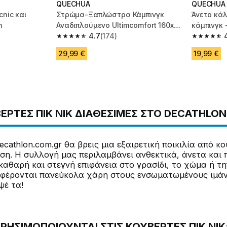
QUECHUA
QUECHUA
cnic και
Στρώμα-Ξαπλώστρα Κάμπινγκ
Άνετο κάλ
m
Αναδιπλούμενο Ultimcomfort 160x53
κάμπινγκ 
cm - Πράσινο
4.7
(174)
m 4093 reviews
4.7 out of 5 stars from 174 reviews
4.8 out of
29,99 €
19,99 €
ΈΡΤΕΣ ΠΙΚ ΝΙΚ ΔΙΑΘΈΣΙΜΕΣ ΣΤΟ DECATHLON
ecathlon.com.gr θα βρεις μια εξαιρετική ποικιλία από κο
ση. Η συλλογή μας περιλαμβάνει ανθεκτικά, άνετα και 
αθαρή και στεγνή επιφάνεια στο γρασίδι, το χώμα ή τη
φέρονται πανεύκολα χάρη στους ενσωματωμένους ιμάντες
ψέ τα!
ΧΡΗΣΙΜΟΠΟΙΟΎΝΤΑΙ ΣΤΙΣ ΚΟΥΒΈΡΤΕΣ ΠΙΚ ΝΙΚ