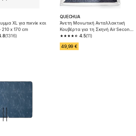
QUECHUA
υμμα XL για πικνίκ και
Άνετη Μονωτική Ανταλλακτική
- 210 x 170 cm
Κουβέρτα για τη Σκηνή Air Seconds
4.8
(1316)
4.2 Polycotton
4.5
(11)
 5 stars from 1316 reviews
4.5 out of 5 stars from 11 reviews
49,99 €