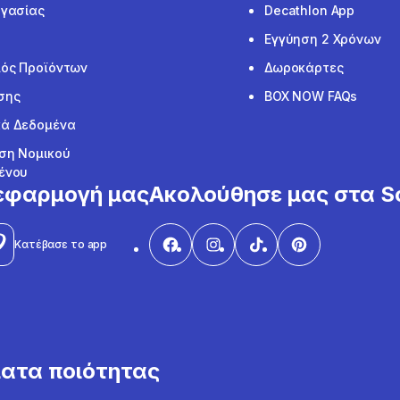
ργασίας
Decathlon App
Εγγύηση 2 Χρόνων
ός Προϊόντων
Δωροκάρτες
σης
BOX NOW FAQs
ά Δεδομένα
ση Νομικού
ένου
εφαρμογή μας
Ακολούθησε μας στα So
Κατέβασε το app
ματα ποιότητας