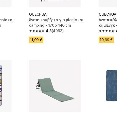
QUECHUA
QUECHUA
cnic και
Άνετη κουβέρτα για picnic και
Άνετο κάλ
m
camping - 170 x 140 cm
κάμπινγκ 
4.8
(4093)
m 4093 reviews
4.8 out of 5 stars from 4093 reviews
4.8 out of
11,99 €
19,99 €