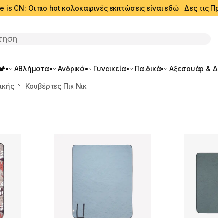
e is ON: Οι πιο hot καλοκαιρινές εκπτώσεις είναι εδώ | Δες τις
ση
🏕️
Αθλήματα
Ανδρικά
Γυναικεία
Παιδικά
Αξεσουάρ & 
ικής
Κουβέρτες Πικ Νικ