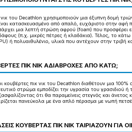
 νικ του Decathlon χρησιμοποιούν μια έξυπνη δομή τριώ
είναι κατασκευασμένο από απαλό, ευχάριστο στην αφή 
πάρχει μια λεπτή στρώση αφρού (foam) που προσφέρει
άφους (π.χ. μικρές πέτρες ή κλαδάκια). Τέλος, το κάτω 
U) ή πολυαιθυλένιο, υλικά που αντέχουν στην τριβή και
ΥΒΈΡΤΕΣ ΠΙΚ ΝΙΚ ΑΔΙΆΒΡΟΧΕΣ ΑΠΌ ΚΆΤΩ;
οι κουβέρτες πικ νικ του Decathlon διαθέτουν μια 100
ευτικό στρώμα εμποδίζει την υγρασία του γρασιδιού ή
ξασφαλίζοντας ότι θα παραμείνεις στεγνός και άνετος 
ίζεται πανεύκολα με ένα απλό πέρασμα με νωπή πετσέ
ΣΕΙΣ ΚΟΥΒΈΡΤΑΣ ΠΙΚ ΝΙΚ ΤΑΙΡΙΆΖΟΥΝ ΓΙΑ Ο