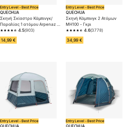
Entry Level - Best Price
Entry Level - Best Price
QUECHUA
QUECHUA
Σκηνή Σκίαστρο Κάμπινγκ/
Σκηνή Κάμπινγκ 2 Ατόμων
Παραλίας 1 ατόμου Arpenaz -
MH100 - Γκρι
Μπλε
4.5
(903)
4.6
(3778)
4.5 out of 5 stars from 903 reviews
4.6 out of 5 stars from 3778 re
14,99 €
34,99 €
Entry Level - Best Price
Entry Level - Best Price
QUECHUA
QUECHUA