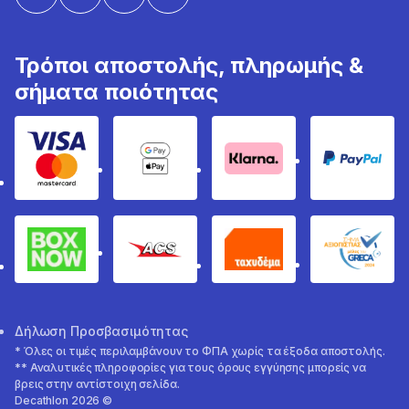
Τρόποι αποστολής, πληρωμής &
σήματα ποιότητας
Visa & Mastercard
Google Pay & Apple Pay
Klarna
PayPal
Box Now
ACS
Ταχυδέμα
GRECA 
Δήλωση Προσβασιμότητας
* Όλες οι τιμές περιλαμβάνουν το ΦΠΑ χωρίς τα έξοδα αποστολής.
** Αναλυτικές πληροφορίες για τους όρους εγγύησης μπορείς να
βρεις στην αντίστοιχη σελίδα.
Decathlon 2026 ©