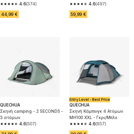
Πράσινο
4.6
(374)
4.6
(497)
4.6 out of 5 stars from 374 reviews
4.6 out of 5 stars from 497 rev
44,99 €
59,99 €
Entry Level - Best Price
QUECHUA
QUECHUA
Σκηνή camping - 2 SECONDS -
Σκηνή Κάμπινγκ 4 Ατόμων
3 ατόμων
MH100 XXL - Γκρι/Μπλε
4.6
(507)
4.6
(937)
4.6 out of 5 stars from 507 reviews
4.6 out of 5 stars from 937 rev