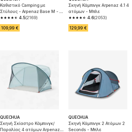
Καθιστικό Camping με
Σκηνή Κάμπινγκ Arpenaz 4.1 4
Στύλους - Arpenaz Base M - 6
ατόμων - Μπλε
Ατόμων
4.5
(2169)
4.6
(2053)
4.5 out of 5 stars from 2169 reviews
4.6 out of 5 stars from 2053 re
109,99 €
129,99 €
QUECHUA
QUECHUA
Σκηνή Σκίαστρο Κάμπινγκ/
Σκηνή Κάμπινγκ 2 Ατόμων 2
Παραλίας 4 ατόμων Arpenaz -
Seconds - Μπλε