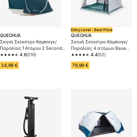
Entry Level - Best Price
QUECHUA
QUECHUA
Σκηνή Σκίαστρο Κάμπινγκ/
Σκηνή Σκίαστρο Κάμπινγκ/
Παραλίας 1 Ατόμου 2 Seconds
Παραλίας 4 ατόμων Base
- Μπλε
4.6
(516)
Easy UltraFresh - Λευκό
4.4
(52)
4.6 out of 5 stars from 516 reviews
4.4 out of 5 stars from 52 revi
24,99 €
79,99 €