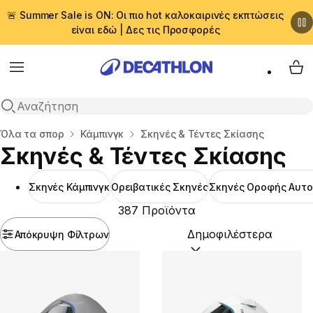
🚨 Summer Sale is ON: Οι πιο hot καλοκαιρινές εκπτώσεις
είναι εδώ | Δες τις Προσφορές
Menu
My 
Αναζήτηση
Αρχική σελίδα
Όλα τα σπορ
Κάμπινγκ
Σκηνές & Τέντες Σκίασης
Σκηνές & Τέντες Σκίασης
Σκηνές Κάμπινγκ
Ορειβατικές Σκηνές
Σκηνές Οροφής Αυτο
387 Προϊόντα
Απόκρυψη Φίλτρων
Ταξινόμηση κατά:
(option