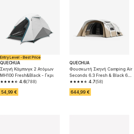
Entry Level - Best Price
QUECHUA
QUECHUA
Σκηνή Κάμπινγκ 2 Ατόμων
Φουσκωτή Σκηνή Camping Air
MH100 Fresh&Black - Γκρι
Seconds 6.3 Fresh & Black 6
4.6
(788)
Ατόμων 3 Υπνοδωμάτια
4.7
(58)
4.6 out of 5 stars from 788 reviews
4.7 out of 5 stars from 58 revi
54,99 €
644,99 €