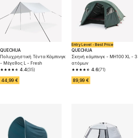
Entry Level - Best Price
QUECHUA
QUECHUA
Πολυχρηστική Τέντα Κάμπινγκ
Σκηνή κάμπινγκ - MH100 XL - 3
- Μέγεθος L - Fresh
ατόμων
4.4
(35)
4.6
(71)
4.4 out of 5 stars from 35 reviews
4.6 out of 5 stars from 71 revie
44,99 €
89,99 €