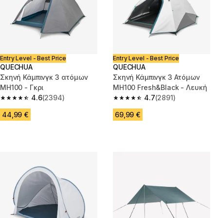
Entry Level - Best Price
Entry Level - Best Price
QUECHUA
QUECHUA
Σκηνή Κάμπινγκ 3 ατόμων
Σκηνή Κάμπινγκ 3 Ατόμων
MH100 - Γκρι
MH100 Fresh&Black - Λευκή
4.6
(2394)
4.7
(2891)
4.6 out of 5 stars from 2394 reviews
4.7 out of 5 stars from 2891 re
44,99 €
69,99 €