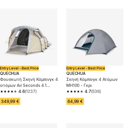
Entry Level - Best Price
Entry Level - Best Price
QUECHUA
QUECHUA
Φουσκωτή Σκηνή Κάμπινγκ 4
Σκηνή Κάμπινγκ 4 Ατόμων
ατόμων Air Seconds 4.1
MH100 - Γκρι
Fresh&Black - Μπεζ
4.6
(1237)
4.7
(536)
4.6 out of 5 stars from 1237 reviews
4.7 out of 5 stars from 536 rev
349,99 €
64,99 €