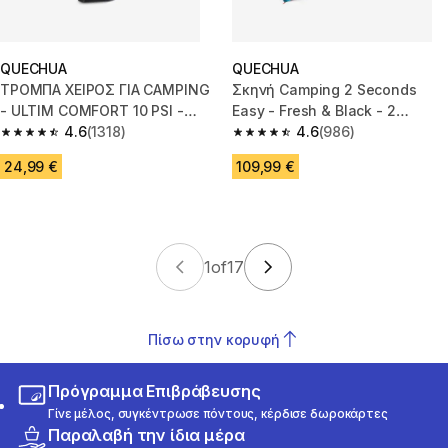
QUECHUA
QUECHUA
ΤΡΟΜΠΑ ΧΕΙΡΟΣ ΓΙΑ CAMPING
Σκηνή Camping 2 Seconds
- ULTIM COMFORT 10 PSI -
Easy - Fresh & Black - 2
ΣΥΝΙΣΤΑΤΑΙ ΓΙΑ ΦΟΥΣΚΩΤΗ
4.6
(1318)
Ατόμων
4.6
(986)
4.6 out of 5 stars from 1318 reviews
4.6 out of 5 stars from 986 rev
ΣΚΗΝΗ
24,99 €
109,99 €
1
of
17
Πίσω στην κορυφή
Πρόγραμμα Επιβράβευσης
Γίνε μέλος, συγκέντρωσε πόντους, κέρδισε δωροκάρτες
Παραλαβή την ίδια μέρα