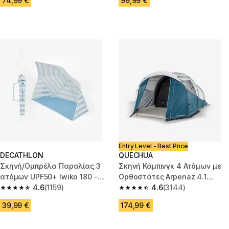
74,99 €
99,99 €
Entry Level - Best Price
DECATHLON
QUECHUA
Σκηνή/Ομπρέλα Παραλίας 3
Σκηνή Κάμπινγκ 4 Ατόμων με
ατόμων UPF50+ Iwiko 180 -
Ορθοστάτες Arpenaz 4.1
Μπλε
4.6
(1159)
Fresh&Black - Μπλε
4.6
(3144)
4.6 out of 5 stars from 1159 reviews
4.6 out of 5 stars from 3144 re
39,99 €
174,99 €