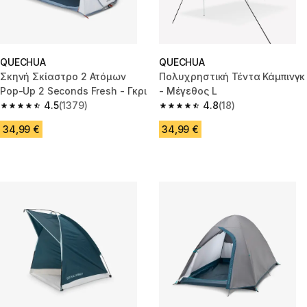
QUECHUA
QUECHUA
Σκηνή Σκίαστρο 2 Ατόμων
Πολυχρηστική Τέντα Κάμπινγκ
Pop-Up 2 Seconds Fresh - Γκρι
- Μέγεθος L
4.5
(1379)
4.8
(18)
4.5 out of 5 stars from 1379 reviews
4.8 out of 5 stars from 18 revie
34,99 €
34,99 €