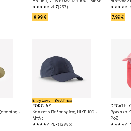
Λαιμού, 7-15 ετών, MH900 - Μπλε
διαπνέον 
m 3489 reviews
4.7
(257)
4.7 out of 5 stars from 257 reviews
4.8 out of
8,99 €
7,99 €
Entry Level - Best Price
FORCLAZ
DECATHL
οπορίας -
Κασκέτο Πεζοπορίας, HIKE 100 -
Βρεφικό 
Μπλε
Ροζ
4.7
(12885)
m 2973 reviews
4.7 out of 5 stars from 12885 reviews
4.8 out of