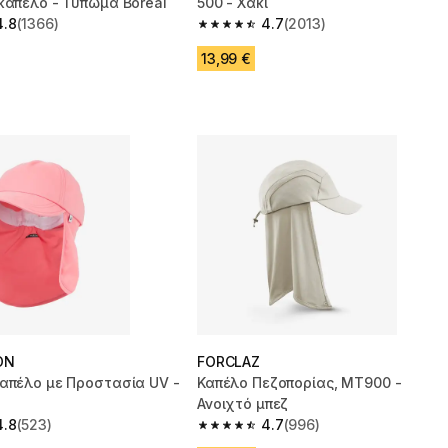
καπέλο - Τύπωμα Boreal
500 - Χακί
4.8
(1366)
4.7
(2013)
 5 stars from 1366 reviews
4.7 out of 5 stars from 2013 reviews
13,99 €
ON
FORCLAZ
Καπέλο με Προστασία UV -
Καπέλο Πεζοπορίας, MT900 -
Ανοιχτό μπεζ
4.8
(523)
4.7
(996)
 5 stars from 523 reviews
4.7 out of 5 stars from 996 reviews