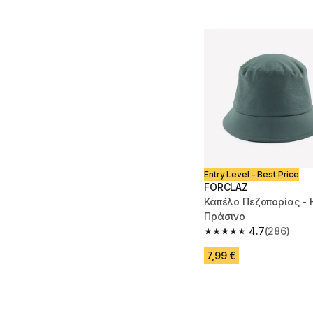
Entry Level - Best Price
FORCLAZ
Καπέλο Πεζοπορίας - 
Πράσινο
4.7
(286)
4.7 out of 5 stars fro
7,99 €