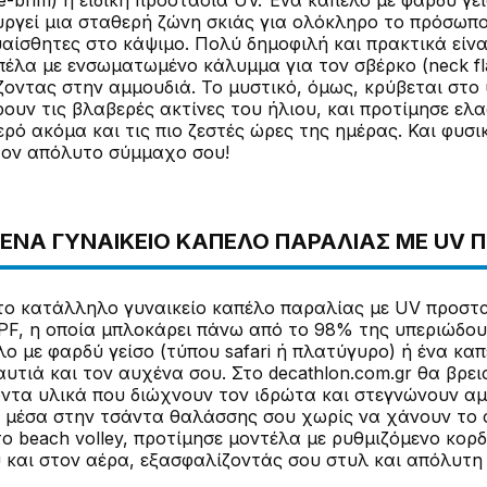
e-brim) ή ειδική προστασία UV. Ένα καπέλο με φαρδύ γ
υργεί μια σταθερή ζώνη σκιάς για ολόκληρο το πρόσωπο
ευαίσθητες στο κάψιμο. Πολύ δημοφιλή και πρακτικά είν
έλα με ενσωματωμένο κάλυμμα για τον σβέρκο (neck flap
ζοντας στην αμμουδιά. Το μυστικό, όμως, κρύβεται στ
ουν τις βλαβερές ακτίνες του ήλιου, και προτίμησε ελ
ρό ακόμα και τις πιο ζεστές ώρες της ημέρας. Και φυσ
τον απόλυτο σύμμαχο σου!
 ΈΝΑ ΓΥΝΑΙΚΕΊΟ ΚΑΠΈΛΟ ΠΑΡΑΛΊΑΣ ΜΕ UV 
ς το κατάλληλο γυναικείο καπέλο παραλίας με UV προστ
UPF, η οποία μπλοκάρει πάνω από το 98% της υπεριώδου
λο με φαρδύ γείσο (τύπου safari ή πλατύγυρο) ή ένα κ
υτιά και τον αυχένα σου. Στο decathlon.com.gr θα βρε
οντα υλικά που διώχνουν τον ιδρώτα και στεγνώνουν α
ις μέσα στην τσάντα θαλάσσης σου χωρίς να χάνουν το 
 το beach volley, προτίμησε μοντέλα με ρυθμιζόμενο κορ
υ και στον αέρα, εξασφαλίζοντάς σου στυλ και απόλυτη