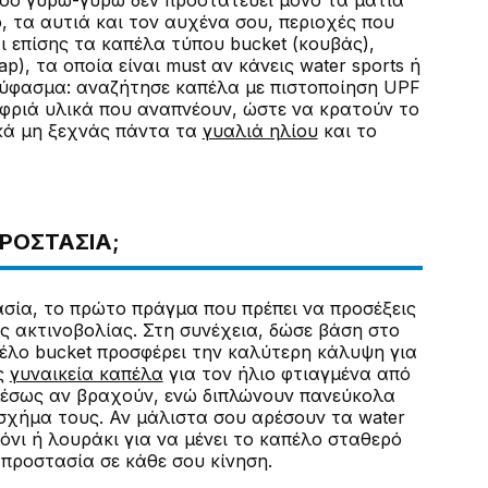
είσο γύρω-γύρω δεν προστατεύει μόνο τα μάτια
, τα αυτιά και τον αυχένα σου, περιοχές που
αι επίσης τα καπέλα τύπου bucket (κουβάς),
), τα οποία είναι must αν κάνεις water sports ή
ο ύφασμα: αναζήτησε καπέλα με πιστοποίηση UPF
αφριά υλικά που αναπνέουν, ώστε να κρατούν το
ικά μη ξεχνάς πάντα τα
γυαλιά ηλίου
και το
ΠΡΟΣΤΑΣΊΑ;
ασία, το πρώτο πράγμα που πρέπει να προσέξεις
ς ακτινοβολίας. Στη συνέχεια, δώσε βάση στο
απέλο bucket προσφέρει την καλύτερη κάλυψη για
ις
γυναικεία καπέλα
για τον ήλιο φτιαγμένα από
μέσως αν βραχούν, ενώ διπλώνουν πανεύκολα
σχήμα τους. Αν μάλιστα σου αρέσουν τα water
δόνι ή λουράκι για να μένει το καπέλο σταθερό
 προστασία σε κάθε σου κίνηση.