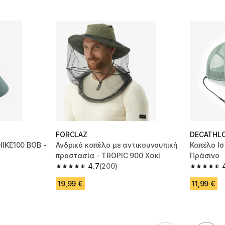
FORCLAZ
DECATHL
HIKE100 BOB -
Ανδρικό καπέλο με αντικουνουπική
Καπέλο Ισ
προστασία - TROPIC 900 Χακί
Πράσινο
4.7
(200)
m 286 reviews
4.7 out of 5 stars from 200 reviews
4.8 out of
19,99 €
11,99 €