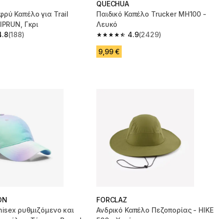
QUECHUA
ρύ Καπέλο για Trail
Παιδικό Καπέλο Trucker MH100 -
IPRUN, Γκρι
Λευκό
4.8
(188)
4.9
(2429)
 5 stars from 188 reviews
4.9 out of 5 stars from 2429 reviews
9,99 €
ON
FORCLAZ
nisex ρυθμιζόμενο και
Ανδρικό Καπέλο Πεζοπορίας - HIKE