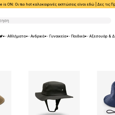
e is ON: Οι πιο hot καλοκαιρινές εκπτώσεις είναι εδώ | Δες τις
ση
🏕️
Αθλήματα
Ανδρικά
Γυναικεία
Παιδικά
Αξεσουάρ & 