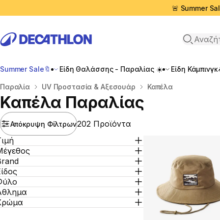
🚨 Summer Sal
Αναζήτη
Summer Sale🔖
Είδη Θαλάσσης - Παραλίας ☀️
Είδη Κάμπινγκ
Αρχική σελίδα
Παραλία
UV Προστασία & Αξεσουάρ
Καπέλα
Καπέλα Παραλίας
202 Προϊόντα
Απόκρυψη Φίλτρων
Τιμή
Μέγεθος
Brand
Είδος
Φύλο
Άθλημα
Χρώμα