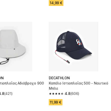
14,99 €
ON
DECATHLON
τιοπλοΐας Αδιάβροχο 900
Καπέλο Ιστιοπλοΐας 500 - Ναυτικό
Μπλε
4.8
(421)
4.8
(606)
 5 stars from 421 reviews
4.8 out of 5 stars from 606 reviews
11,99 €