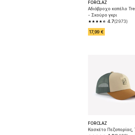
FORCLAZ
Αδιάβροχο καπέλο Tr
- Σκούρο γκρι
4.7
(2973)
4.7 out of 5 stars fro
17,99 €
FORCLAZ
Κασκέτο Πεζοπορίας,