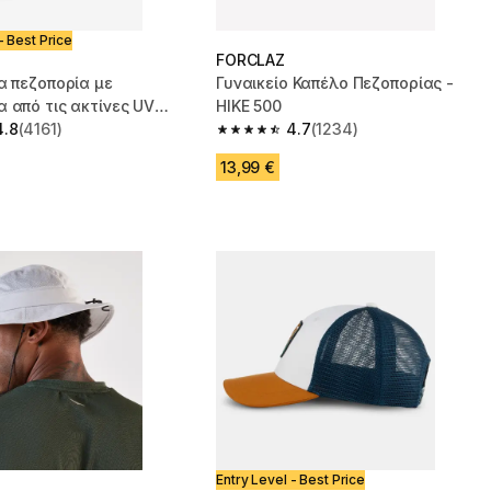
- Best Price
FORCLAZ
α πεζοπορία με
Γυναικείο Καπέλο Πεζοπορίας -
 από τις ακτίνες UV
HIKE 500
0 - Μπλε
4.8
(4161)
4.7
(1234)
 5 stars from 4161 reviews
4.7 out of 5 stars from 1234 reviews
13,99 €
Entry Level - Best Price