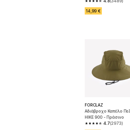
4.8
(3489)
4.8 out of 5 stars fro
14,99 €
FORCLAZ
Αδιάβροχο Καπέλο Πεζ
HIKE 900 - Πράσινο
4.7
(2973)
4.7 out of 5 stars fro