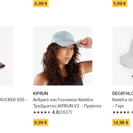
4,99 €
5,99 €
KIPRUN
DECATHL
RUCKER 500 -
Ανδρικό και Γυναικείο Καπέλο
Καπέλο Ισ
Τρεξίματος KIPRUN V2 - Πράσινο
- Γκρι
4.8
(2637)
m 3489 reviews
4.8 out of 5 stars from 2637 reviews
4.8 out of
9,99 €
14,99 €