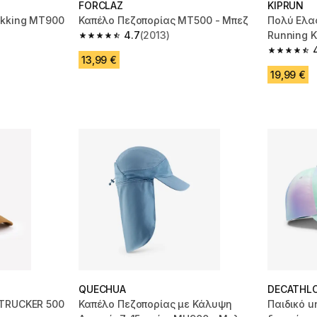
FORCLAZ
KIPRUN
ekking MT900
Καπέλο Πεζοπορίας MT500 - Μπεζ
Πολύ Ελαφ
4.7
(2013)
Running K
4.7 out of 5 stars from 2013 reviews
m 2973 reviews
4.8 out of
13,99 €
19,99 €
QUECHUA
DECATHL
 TRUCKER 500
Καπέλο Πεζοπορίας με Κάλυψη
Παιδικό u