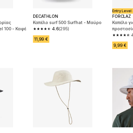
Entry Level 
DECATHLON
FORCLAZ
ορίας
Καπέλο surf 500 Surfhat - Μαύρο
Καπέλο γι
l 100 - Καφέ
4.6
(295)
προστασία
4.6 out of 5 stars from 295 reviews
Travel 10
m 4161 reviews
4.8 out of
11,99 €
9,99 €