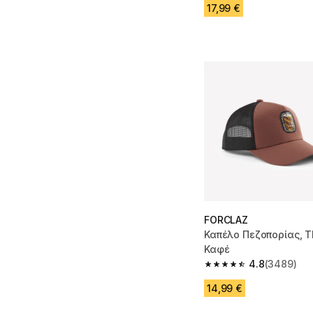
17,99 €
FORCLAZ
Καπέλο Πεζοπορίας, T
Καφέ
4.8
(3489)
4.8 out of 5 stars fro
14,99 €