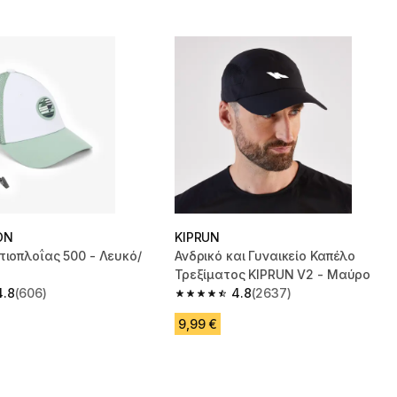
ON
KIPRUN
τιοπλοΐας 500 - Λευκό/
Ανδρικό και Γυναικείο Καπέλο
Τρεξίματος KIPRUN V2 - Μαύρο
4.8
(606)
4.8
(2637)
 5 stars from 606 reviews
4.8 out of 5 stars from 2637 reviews
9,99 €