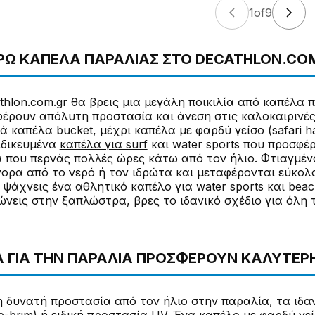
1
of
9
ΡΩ ΚΑΠΈΛΑ ΠΑΡΑΛΊΑΣ ΣΤΟ DECATHLON.COM
thlon.com.gr θα βρεις μια μεγάλη ποικιλία από καπέλα 
φέρουν απόλυτη προστασία και άνεση στις καλοκαιρινές
κά καπέλα bucket, μέχρι καπέλα με φαρδύ γείσο (safari 
ιδικευμένα
καπέλα για surf
και water sports που προσφέ
να που περνάς πολλές ώρες κάτω από τον ήλιο. Φτιαγμέ
ορα από το νερό ή τον ιδρώτα και μεταφέρονται εύκολ
 ψάχνεις ένα αθλητικό καπέλο για water sports και beac
εις στην ξαπλώστρα, βρες το ιδανικό σχέδιο για όλη τ
 ΓΙΑ ΤΗΝ ΠΑΡΑΛΊΑ ΠΡΟΣΦΈΡΟΥΝ ΚΑΛΎΤΕΡΗ
η δυνατή προστασία από τον ήλιο στην παραλία, τα ιδα