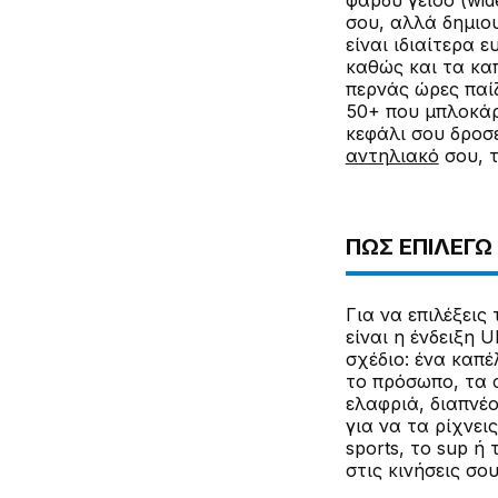
φαρδύ γείσο (wid
σου, αλλά δημιο
είναι ιδιαίτερα 
καθώς και τα καπ
περνάς ώρες παί
50+ που μπλοκάρ
κεφάλι σου δροσε
αντηλιακό
σου, 
ΠΏΣ ΕΠΙΛΈΓΩ
Για να επιλέξει
είναι η ένδειξη 
σχέδιο: ένα καπέ
το πρόσωπο, τα α
ελαφριά, διαπνέ
για να τα ρίχνε
sports, το sup ή
στις κινήσεις σο