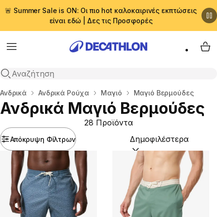
🚨 Summer Sale is ON: Οι πιο hot καλοκαιρινές εκπτώσεις
είναι εδώ | Δες τις Προσφορές
Menu
My 
Αναζήτηση
Αρχική σελίδα
Ανδρικά
Ανδρικά Ρούχα
Μαγιό
Μαγιό Βερμούδες
Ανδρικά Μαγιό Βερμούδες
28 Προϊόντα
Απόκρυψη Φίλτρων
Ταξινόμηση κατά:
(option