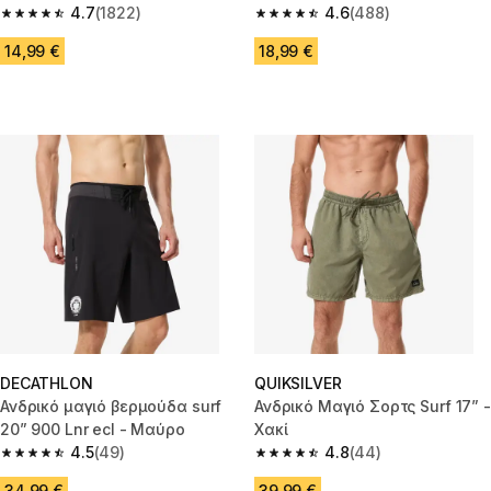
4.7
(1822)
4.6
(488)
4.7 out of 5 stars from 1822 reviews
4.6 out of 5 stars from 488 rev
14,99 €
18,99 €
DECATHLON
QUIKSILVER
Ανδρικό μαγιό βερμούδα surf
Ανδρικό Μαγιό Σορτς Surf 17” -
20” 900 Lnr ecl - Μαύρο
Χακί
4.5
(49)
4.8
(44)
4.5 out of 5 stars from 49 reviews
4.8 out of 5 stars from 44 revi
34,99 €
39,99 €