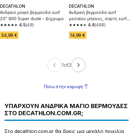
DECATHLON
DECATHLON
Ανδρικό μαγιό βερμούδα surf
Ανδρική βερμούδα surf
20” 900 Super dude - Δίχρωμο
μεσαίου μήκους, σορτς surf
4.5
(49)
18”, 500 Sober μπλε
4.6
(488)
4.5 out of 5 stars from 49 reviews
4.6 out of 5 stars from 488 rev
34,99 €
14,99 €
1
of
2
Πίσω στην κορυφή
ΥΠΆΡΧΟΥΝ ΑΝΔΡΙΚΆ ΜΑΓΙΌ ΒΕΡΜΟΎΔΕΣ
ΣΤΟ DECATHLON.COM.GR;
Στο decathlon.com.gr θα βρεις μια μεγάλη ποικιλία