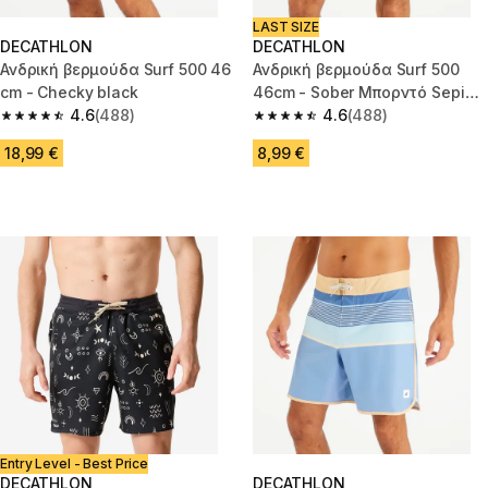
LAST SIZE
DECATHLON
DECATHLON
Ανδρική βερμούδα Surf 500 46
Ανδρική βερμούδα Surf 500
cm - Checky black
46cm - Sober Μπορντό Sepia
4.6
(488)
Καφέρ
4.6
(488)
4.6 out of 5 stars from 488 reviews
4.6 out of 5 stars from 488 rev
18,99 €
8,99 €
Entry Level - Best Price
DECATHLON
DECATHLON