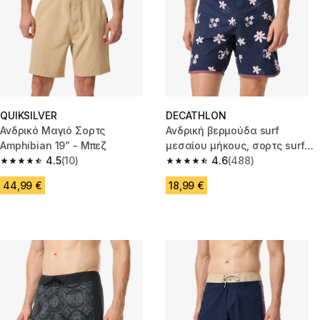
QUIKSILVER
DECATHLON
Ανδρικό Μαγιό Σορτς
Ανδρική βερμούδα surf
Amphibian 19” - Μπεζ
μεσαίου μήκους, σορτς surf
4.5
(10)
18”, 500 Cutyflow σκούρο μπλε
4.6
(488)
4.5 out of 5 stars from 10 reviews
4.6 out of 5 stars from 488 rev
44,99 €
18,99 €