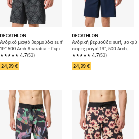
DECATHLON
DECATHLON
Ανδρικό μαγιό βερμούδα surf
Ανδρική βερμούδα surf, μακρύ
19” 500 Arch Scarabia - Γκρι
σορτς μαγιό 19”, 500 Arch
4.7
(53)
navajo - Μπλε
4.7
(53)
4.7 out of 5 stars from 53 reviews
4.7 out of 5 stars from 53 revi
24,99 €
24,99 €