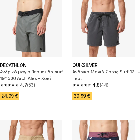
DECATHLON
QUIKSILVER
Ανδρικό μαγιό βερμούδα surf
Ανδρικό Μαγιό Σορτς Surf 17” -
19” 500 Arch Alex - Χακί
Γκρι
4.7
(53)
4.8
(44)
4.7 out of 5 stars from 53 reviews
4.8 out of 5 stars from 44 revi
24,99 €
39,99 €