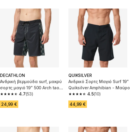
DECATHLON
QUIKSILVER
Ανδρική βερμούδα surf, μακρύ
Ανδρικό Σορτς Μαγιό Surf 19”
σορτς μαγιό 19” 500 Arch tao -
Quiksilver Amphibian - Μαύρο
Μαύρο
4.7
(53)
4.5
(10)
4.7 out of 5 stars from 53 reviews
4.5 out of 5 stars from 10 revie
24,99 €
44,99 €