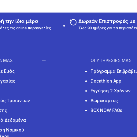
 την ίδια μέρα
Δωρεάν Επιστροφές μ
όλες τις online παραγγελίες
Έως 90 ημέρες για τα περισσότ
ΙΑ ΜΑΣ
ΟΙ ΥΠΗΡΕΣΙΕΣ ΜΑΣ
με Εμάς
Πρόγραμμα Επιβράβε
ργασίας
Decathlon App
Εγγύηση 2 Χρόνων
ός Προϊόντων
Δωροκάρτες
σης
BOX NOW FAQs
ά Δεδομένα
ση Νομικού
ένου