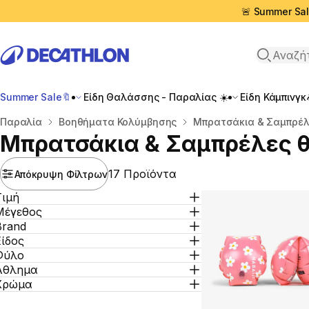
🚨 Summer Sal
Αναζήτη
Summer Sale🔖
Είδη Θαλάσσης - Παραλίας ☀️
Είδη Κάμπινγκ
Αρχική σελίδα
Παραλία
Βοηθήματα Κολύμβησης
Μπρατσάκια & Σαμπρέ
Μπρατσάκια & Σαμπρέλες 
17 Προϊόντα
Απόκρυψη Φίλτρων
Τιμή
Μέγεθος
Brand
Είδος
Φύλο
Άθλημα
Χρώμα