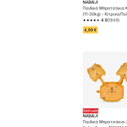
NABAIJI
Παιδικά Μπρατσάκια 
(11-30kg) - Κίτρινα/
4.6
(1849)
4.6 out of 5 stars fro
4,99 €
Έκπτωση
NABAIJI
Παιδικά Μπρατσάκια