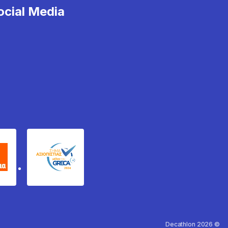
cial Media
χυδέμα
GRECA Trustmark
Decathlon 2026 ©