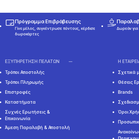
Πρόγραμμα Επιβράβευσης
Παραλαβή
Γίνε μέλος, συγκέντρωσε πόντους, κέρδισε
Δωρεάν για 
δωροκάρτες
ΕΞΥΠΗΡΕΤΗΣΗ ΠΕΛΑΤΩΝ
Η ΕΤΑΙΡΕ
Τρόποι Αποστολής
Σχετικά 
Τρόποι Πληρωμής
Θέσεις Ε
Επιστροφές
Brands
Καταστήματα
Σχεδιασμ
Συχνές Ερωτήσεις &
Όροι Χρή
Επικοινωνία
Προσωπικ
Άμεση Παραλαβή & Αποστολή
Ανακοίνω
Περιεχομ