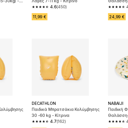
5-30kg) -
Λαβές 7-11 kg - Κίτρινο
Θαλάσσης
4.6
(450)
λαβές - Κ
m 435 reviews
4.6 out of 5 stars from 450 reviews
4.6 out of
11,99 €
24,99 €
DECATHLON
NABAIJI
Κολύμβησης
Παιδικά Μπρατσάκια Κολύμβησης
Παιδική 
30 -60 kg - Κίτρινα
Θαλάσσης
4.7
(162)
m 162 reviews
4.7 out of 5 stars from 162 reviews
4.8 out of