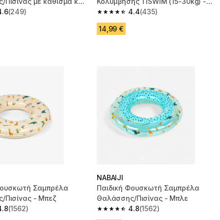
/Πισίνας με κάθισμα και
Κολύμβησης TISWIM (15-30kg) -
ίτρινη
4.6
(249)
Μπεζ
4.4
(435)
 5 stars from 249 reviews
4.4 out of 5 stars from 435 reviews
14,99 €
NABAIJI
Φουσκωτή Σαμπρέλα
Παιδική Φουσκωτή Σαμπρέλα
/Πισίνας - Μπεζ
Θαλάσσης/Πισίνας - Μπλε
4.8
(1562)
4.8
(1562)
 5 stars from 1562 reviews
4.8 out of 5 stars from 1562 reviews