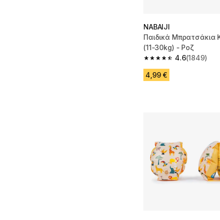
NABAIJI
Παιδικά Μπρατσάκια 
(11-30kg) - Ροζ
4.6
(1849)
4.6 out of 5 stars fro
4,99 €