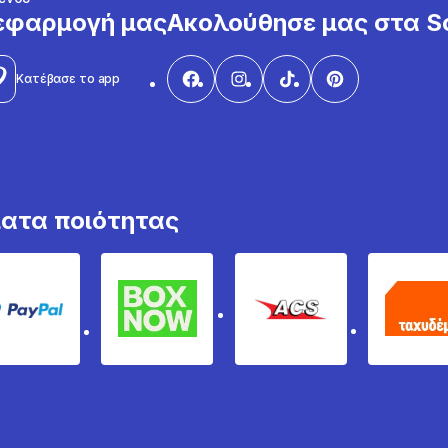
εφαρμογή μας
Ακολούθησε μας στα So
Κατέβασε το app
ματα ποιότητας
PayPal
Box Now
ACS
Τα