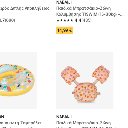
NABAIJI
ειρός Διπλής Αποπλήξεως
Παιδικά Μπρατσάκια-Ζώνη
Κολύμβησης TISWIM (15-30kg) -
4.7
(680)
Μπλε
4.4
(435)
 5 stars from 680 reviews
4.4 out of 5 stars from 435 reviews
14,99 €
ON
NABAIJI
Φουσκωτή Σαμπρέλα
Παιδικά Μπρατσάκια-Ζώνη