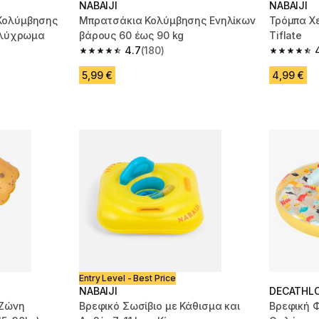
NABAIJI
NABAIJI
Κολύμβησης
Μπρατσάκια Κολύμβησης Ενηλίκων
Τρόμπα Χ
Πολύχρωμα
βάρους 60 έως 90 kg
Tiflate
4.7
(180)
m 1849 reviews
4.7 out of 5 stars from 180 reviews
4.7 out of
5,99 €
4,99 €
Entry Level - Best Price
NABAIJI
DECATHL
-Ζώνη
Βρεφικό Σωσίβιο με Κάθισμα και
Βρεφική 