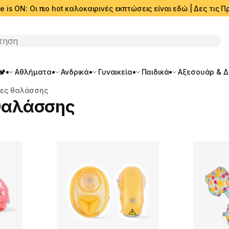
e is ON: Οι πιο hot καλοκαιρινές εκπτώσεις είναι εδώ | Δες τις
ση
🏕️
Αθλήματα
Ανδρικά
Γυναικεία
Παιδικά
Αξεσουάρ & 
λες θαλάσσης
θαλάσσης