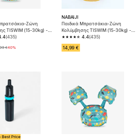
NABAIJI
Μπρατσάκια-Ζώνη
Παιδικά Μπρατσάκια-Ζώνη
ς TISWIM (15-30kg) -
Κολύμβησης TISWIM (15-30kg) -
λύχρωμα
4.4
(435)
Μπεζ
4.4
(435)
 5 stars from 435 reviews
4.4 out of 5 stars from 435 reviews
14,99 €
ική τιμή
,99 €
40%
- Best Price