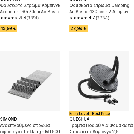
Φουσκωτό Στρώμα Κάμπινγκ 1
Φουσκωτό Στρώμα Camping
Ατόμου - 190x70cm Air Basic
Air Basic -120 cm - 2 Ατόμων
4.4
(3891)
4.4
(2734)
4.4 out of 5 stars from 3891 reviews
4.4 out of 5 stars from 2734 r
13,99 €
22,99 €
Entry Level - Best Price
SIMOND
QUECHUA
Αναδιπλούμενο στρώμα
Τρόμπα Ποδιού για Φουσκωτά
αφρού για Trekking - MT500 -
Στρώματα Κάμπινγκ 2,5L