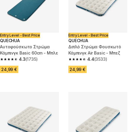
Entry Level - Best Price
Entry Level - Best Price
QUECHUA
QUECHUA
Αυτοφούσκωτο Στρώμα
Διπλό Στρώμα Φουσκωτό
Κάμπινγκ Basic 60cm - Μπλε
Κάμπινγκ Air Basic - Μπεζ
4.3
(1735)
4.4
(3533)
4.3 out of 5 stars from 1735 reviews
4.4 out of 5 stars from 3533 re
24,99 €
24,99 €