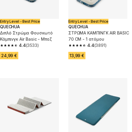
Entry Level - Best Price
Entry Level - Best Price
QUECHUA
QUECHUA
Διπλό Στρώμα Φουσκωτό
ΣΤΡΩΜΑ ΚΑΜΠΙΝΓΚ AIR BASIC
Κάμπινγκ Air Basic - Μπεζ
70 CM - 1 ατόμου
4.4
(3533)
4.4
(3891)
4.4 out of 5 stars from 3533 reviews
4.4 out of 5 stars from 3891 re
24,99 €
13,99 €