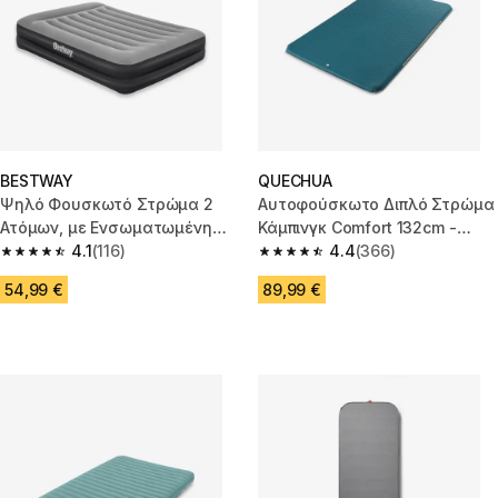
BESTWAY
QUECHUA
Ψηλό Φουσκωτό Στρώμα 2
Αυτοφούσκωτο Διπλό Στρώμα
Ατόμων, με Ενσωματωμένη
Κάμπινγκ Comfort 132cm -
Ηλεκτρική Αντλία
4.1
(116)
Μπλε
4.4
(366)
4.1 out of 5 stars from 116 reviews
4.4 out of 5 stars from 366 rev
54,99 €
89,99 €