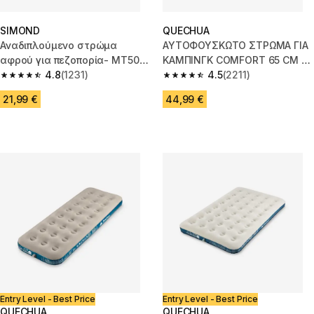
SIMOND
QUECHUA
Αναδιπλούμενο στρώμα
ΑΥΤΟΦΟΥΣΚΩΤΟ ΣΤΡΩΜΑ ΓΙΑ
αφρού για πεζοπορία- MT500
ΚΑΜΠΙΝΓΚ COMFORT 65 CM 1
Insulating - 195 x 55 cm - 1 άτ
4.8
(1231)
ΑΤΟΜΟΥ
4.5
(2211)
4.8 out of 5 stars from 1231 reviews
4.5 out of 5 stars from 2211 rev
21,99 €
44,99 €
Entry Level - Best Price
Entry Level - Best Price
QUECHUA
QUECHUA