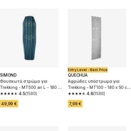
Entry Level - Best Price
SIMOND
QUECHUA
Φουσκωτό στρώμα για
Αφρώδες υπόστρωμα για
Trekking - MT500 air L - 180 x
Trekking - MT100 - 180 x 50 cm
52 cm - 1 άτομο
4.5
(1580)
- 1 άτομο
4.6
(1586)
4.5 out of 5 stars from 1580 reviews
4.6 out of 5 stars from 1586 re
49,99 €
7,99 €