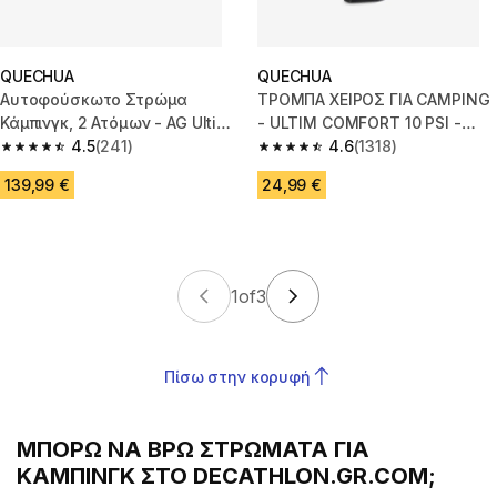
QUECHUA
QUECHUA
Αυτοφούσκωτο Στρώμα
ΤΡΟΜΠΑ ΧΕΙΡΟΣ ΓΙΑ CAMPING
Κάμπινγκ, 2 Ατόμων - AG Ultim
- ULTIM COMFORT 10 PSI -
Comfort, 200 x 115 cm
4.5
(241)
ΣΥΝΙΣΤΑΤΑΙ ΓΙΑ ΦΟΥΣΚΩΤΗ
4.6
(1318)
4.5 out of 5 stars from 241 reviews
4.6 out of 5 stars from 1318 re
ΣΚΗΝΗ
139,99 €
24,99 €
1
of
3
Πίσω στην κορυφή
ΜΠΟΡΏ ΝΑ ΒΡΩ ΣΤΡΏΜΑΤΑ ΓΙΑ
ΚΆΜΠΙΝΓΚ ΣΤΟ DECATHLON.GR.COM;