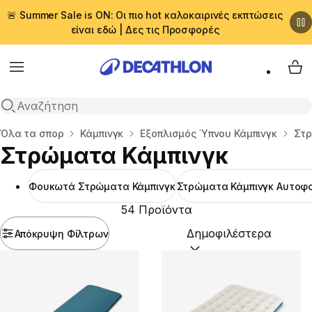
🚨 Summer Sale is ON: Οι πιο hot καλοκαιρινές εκπτώσεις
είναι εδώ | Δες τις Προσφορές
Menu
My 
Αναζήτηση
Αρχική σελίδα
Όλα τα σπορ
Κάμπινγκ
Εξοπλισμός Ύπνου Κάμπινγκ
Στρ
Στρώματα Κάμπινγκ
Φουκωτά Στρώματα Κάμπινγκ
Στρώματα Κάμπινγκ Αυτο
54 Προϊόντα
Απόκρυψη Φίλτρων
Ταξινόμηση κατά:
(option