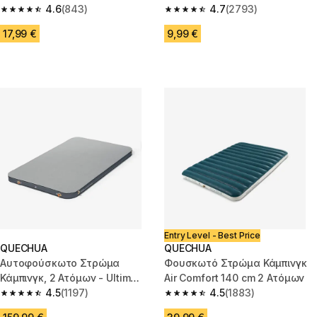
180 x 55 cm - 1 άτομο
4.6
(843)
4.7
(2793)
4.6 out of 5 stars from 843 reviews
4.7 out of 5 stars from 2793 re
17,99 €
9,99 €
Entry Level - Best Price
QUECHUA
QUECHUA
Αυτοφούσκωτο Στρώμα
Φουσκωτό Στρώμα Κάμπινγκ
Κάμπινγκ, 2 Ατόμων - Ultim
Air Comfort 140 cm 2 Ατόμων
Double Comfort, 200 x 136 cm
4.5
(1197)
4.5
(1883)
4.5 out of 5 stars from 1197 reviews
4.5 out of 5 stars from 1883 re