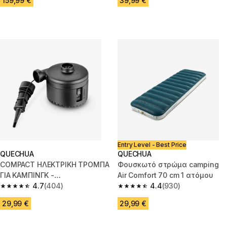
159,99 €
39,99 €
Entry Level - Best Price
QUECHUA
QUECHUA
COMPACT ΗΛΕΚΤΡΙΚΗ ΤΡΟΜΠΑ
Φουσκωτό στρώμα camping
ΓΙΑ ΚΑΜΠΙΝΓΚ -
Air Comfort 70 cm 1 ατόμου
ΕΠΑΝΑΦΟΡΤΙΖΟΜΕΝΗ ΜΕ USB-
4.7
(404)
4.4
(930)
4.7 out of 5 stars from 404 reviews
4.4 out of 5 stars from 930 rev
C
29,99 €
29,99 €