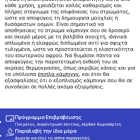
κάθε χρήση, χρειάζεται καλός καθαρισμός και
πλήρες στέγνωμα της επιφάνειας του στρώματος,
ώστε να αποφύγεις τη δημιουργία μούχλας ή
δυσάρεστων οσμών. Είναι σημαντικό να
αποθηκεύεις το στρώμα κάμπινγκ σου σε δροσερό
και σκιερό μέρος με τη βαλβίδα ανοιχτή, ιδανικά
απλωμένα ή ελαφρώς διπλωμένα αντί για σφιχτά
τυλιγμένα, ώστε να προστατεύεται η ελαστικότητα
του εσωτερικού αφρού. Να θυμάσαι πάντα να
αποφεύγεις την παρατεταμένη έκθεσή του σε
ακραίες θερμοκρασίες, όπως ακριβώς κάνεις και για
τα υπόλοιπα
έπιπλα κάμπινγκ
, και έτσι θα
εξασφαλίσεις ότι ο εξοπλισμός κάμπινγκ σου θα σε
συνοδεύει σε πολλές ακόμα εξορμήσεις.
Πρόγραμμα Επιβράβευσης
Γίνε μέλος, συγκέντρωσε πόντους, κέρδισε δωροκάρτες
Παραλαβή την ίδια μέρα
Δωρεάν για όλες τις online παραγγελίες