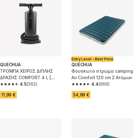
Entry Level - Best Price
QUECHUA
QUECHUA
ΤΡΟΜΠΑ ΧΕΙΡΟΣ ΔΙΠΛΗΣ
Φουσκωτό στρώμα camping
ΔΡΑΣΗΣ COMFORT 4 L |
Air Comfort 120 cm 2 Ατόμων
ΣΥΝΙΣΤΑΤΑΙ ΓΙΑ ΦΟΥΣΚΩΤΑ
4.5
(362)
4.4
(966)
4.5 out of 5 stars from 362 reviews
4.4 out of 5 stars from 966 rev
ΣΤΡΩΜΑΤΑ
11,99 €
34,99 €