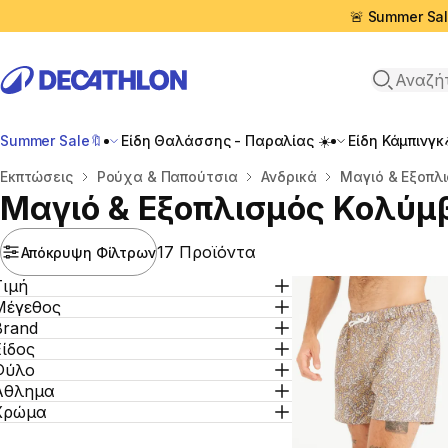
🚨 Summer Sal
Αναζήτη
Summer Sale🔖
Είδη Θαλάσσης - Παραλίας ☀️
Είδη Κάμπινγκ
Αρχική σελίδα
Εκπτώσεις
Ρούχα & Παπούτσια
Ανδρικά
Μαγιό & Εξοπλ
Μαγιό & Εξοπλισμός Κολύμ
17 Προϊόντα
Απόκρυψη Φίλτρων
Τιμή
Μέγεθος
Brand
Είδος
Φύλο
Άθλημα
Χρώμα