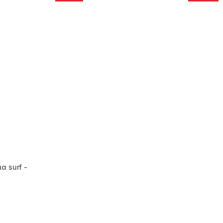
α surf -
m 24 reviews