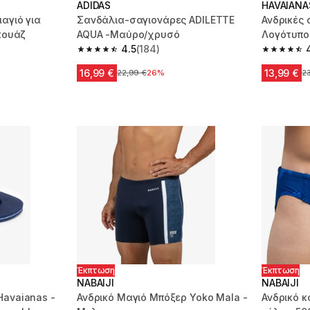
ADIDAS
HAVAIANA
αγιό για
Σανδάλια-σαγιονάρες ADILETTE
Ανδρικές 
ρκουάζ
AQUA -Μαύρο/χρυσό
Λογότυπο
4.5
(184)
m 208 reviews
4.5 out of 5 stars from 184 reviews
4.6 out of
16,99 €
13,99 €
Αρχική τιμή
22,99 €
26%
Αρ
2
Έκπτωση
Έκπτωση
NABAIJI
NABAIJI
Havaianas -
Ανδρικό Μαγιό Μπόξερ Yoko Mala -
Ανδρικό κ