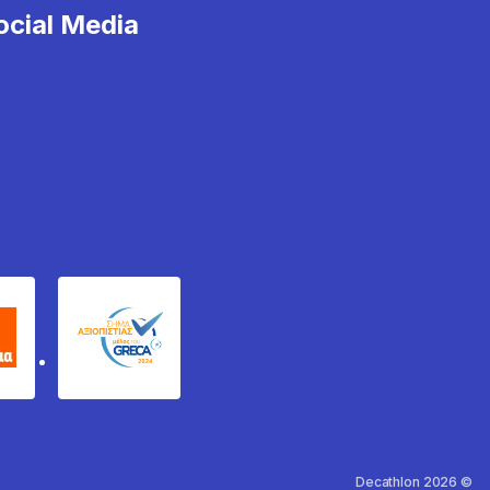
cial Media
χυδέμα
GRECA Trustmark
Decathlon 2026 ©