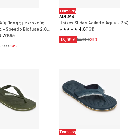
Έκπτωση
ADIDAS
ολύμβησης με φακούς
Unisex Slides Adilette Aqua - Ροζ
 - Speedo Biofuse 2.0
4.6
(161)
4.6 out of 5 stars from 161 reviews
ρτοκαλί
4.7
(109)
 5 stars from 109 reviews
13,99 €
Αρχική τιμή
22,99 €
39%
ρχική τιμή
5,99 €
19%
Έκπτωση