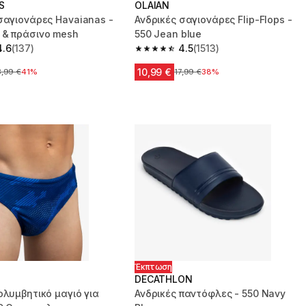
S
OLAIAN
σαγιονάρες Havaianas -
Ανδρικές σαγιονάρες Flip-Flops -
 & πράσινο mesh
550 Jean blue
4.6
(137)
4.5
(1513)
 5 stars from 137 reviews
4.5 out of 5 stars from 1513 reviews
10,99 €
χική τιμή
3,99 €
41%
Αρχική τιμή
17,99 €
38%
Έκπτωση
DECATHLON
ολυμβητικό μαγιό για
Ανδρικές παντόφλες - 550 Navy