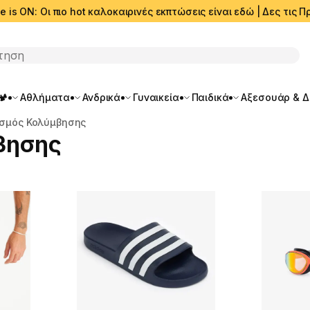
e is ON: Οι πιο hot καλοκαιρινές εκπτώσεις είναι εδώ | Δες τις
ση
🏕️
Αθλήματα
Ανδρικά
Γυναικεία
Παιδικά
Αξεσουάρ & 
ισμός Κολύμβησης
βησης