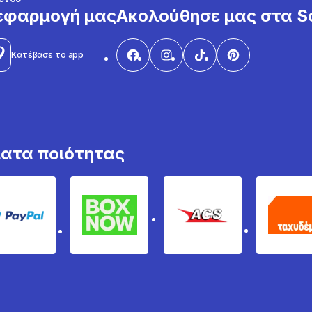
εφαρμογή μας
Ακολούθησε μας στα So
Κατέβασε το app
ματα ποιότητας
PayPal
Box Now
ACS
Τα