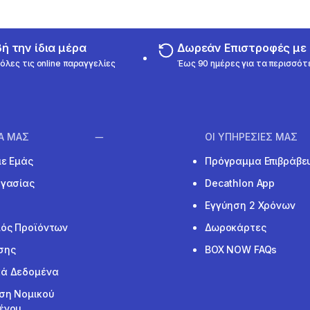
 την ίδια μέρα
Δωρεάν Επιστροφές μ
όλες τις online παραγγελίες
Έως 90 ημέρες για τα περισσότ
ΙΑ ΜΑΣ
ΟΙ ΥΠΗΡΕΣΙΕΣ ΜΑΣ
με Εμάς
Πρόγραμμα Επιβράβε
ργασίας
Decathlon App
Εγγύηση 2 Χρόνων
ός Προϊόντων
Δωροκάρτες
σης
BOX NOW FAQs
ά Δεδομένα
ση Νομικού
ένου