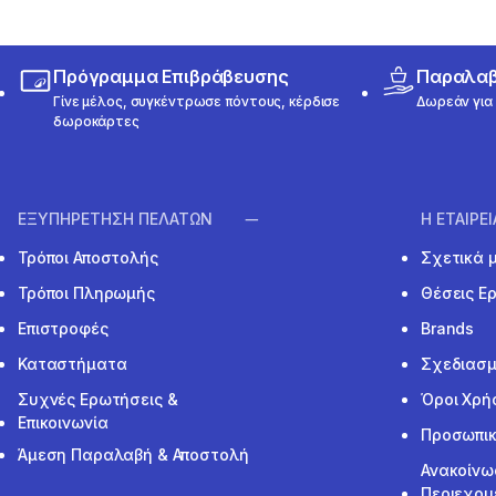
Πρόγραμμα Επιβράβευσης
Παραλαβή
Γίνε μέλος, συγκέντρωσε πόντους, κέρδισε
Δωρεάν για 
δωροκάρτες
ΕΞΥΠΗΡΕΤΗΣΗ ΠΕΛΑΤΩΝ
Η ΕΤΑΙΡΕ
Τρόποι Αποστολής
Σχετικά 
Τρόποι Πληρωμής
Θέσεις Ε
Επιστροφές
Brands
Καταστήματα
Σχεδιασμ
Συχνές Ερωτήσεις &
Όροι Χρή
Επικοινωνία
Προσωπικ
Άμεση Παραλαβή & Αποστολή
Ανακοίνω
Περιεχομ