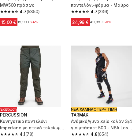
MW500 πράσινο
παντελόνι-φόρμα - Μαύρο
4.7
(5350)
4.7
(236)
4.7 out of 5 stars from 5350 reviews
4.7 out of 5 stars from 236 rev
15,00 €
24,99 €
Αρχική τιμή
19,99 €
24%
Αρχική τιμή
49,99 €
50%
Έκπτωση
ΝΕΑ ΧΑΜΗΛΟΤΕΡΗ ΤΙΜΗ
PERCUSSION
TARMAK
Κυνηγετικό παντελόνι
Ανδρικό/γυναικείο κολάν 3/4
Impertane με στενό τελείωμα
για μπάσκετ 500 - NBA Los
- Πράσινο
4.1
(78)
Angeles Lakers/Μαύρο
4.8
(654)