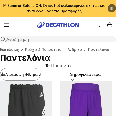
🚨 Summer Sale is ON: Οι πιο hot καλοκαιρινές εκπτώσεις
είναι εδώ | Δες τις Προσφορές
Menu
My 
Αναζήτηση
Αρχική σελίδα
Εκπτώσεις
Ρούχα & Παπούτσια
Ανδρικά
Παντελόνια
Παντελόνια
19 Προϊόντα
Απόκρυψη Φίλτρων
Ταξινόμηση κατά:
(option