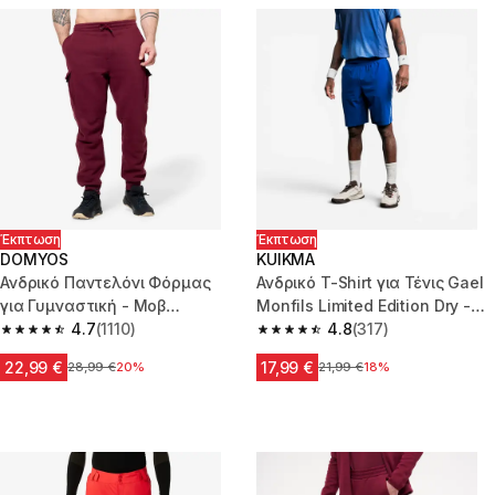
Έκπτωση
Έκπτωση
DOMYOS
KUIKMA
Ανδρικό Παντελόνι Φόρμας
Ανδρικό T-Shirt για Τένις Gael
για Γυμναστική - Μοβ
Monfils Limited Edition Dry -
Μπορντό
4.7
(1110)
Μπλε
4.8
(317)
4.7 out of 5 stars from 1110 reviews
4.8 out of 5 stars from 317 rev
22,99 €
17,99 €
Αρχική τιμή
28,99 €
20%
Αρχική τιμή
21,99 €
18%