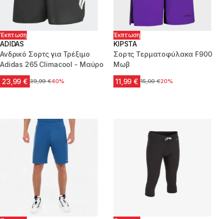
Έκπτωση
Έκπτωση
ADIDAS
KIPSTA
Ανδρικό Σορτς για Τρέξιμο
Σορτς Τερματοφύλακα F900
Adidas 265 Climacool - Μαύρο
Μωβ
23,99 €
11,99 €
Αρχική τιμή
39,99 €
40%
Αρχική τιμή
15,00 €
20%