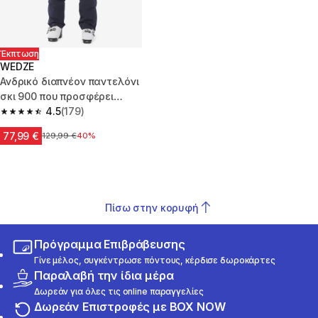
Έκπτωση
WEDZE
Ανδρικό διαπνέον παντελόνι
σκι 900 που προσφέρει
ελευθερία κίνησης - Μαύρο
4.5
(179)
4.5 out of 5 stars from 179 reviews
77,99 €
Αρχική τιμή
129,99 €
40%
Πίσω στην κορυφή
Πρόγραμμα Επιβράβευσης
Γίνε μέλος, συγκέντρωσε πόντους, κέρδισε δωροκάρτες
Παραλαβή την ίδια μέρα
Δωρεάν για όλες τις online παραγγελίες
Δωρεάν Επιστροφές με BOX NOW