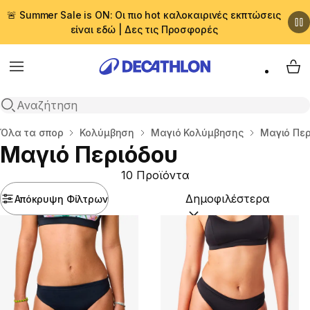
🚨 Summer Sale is ON: Οι πιο hot καλοκαιρινές εκπτώσεις
είναι εδώ | Δες τις Προσφορές
Menu
My 
Αναζήτηση
Αρχική σελίδα
Όλα τα σπορ
Κολύμβηση
Μαγιό Κολύμβησης
Μαγιό Περ
Μαγιό Περιόδου
10 Προϊόντα
Απόκρυψη Φίλτρων
Ταξινόμηση κατά:
(option