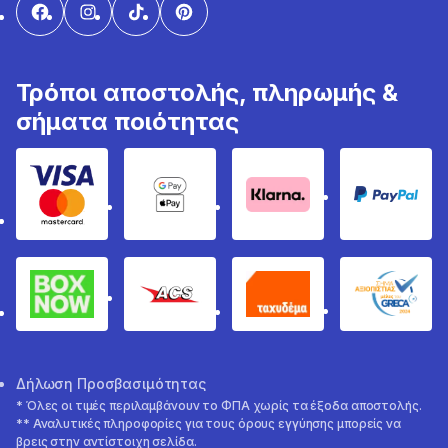
Τρόποι αποστολής, πληρωμής &
σήματα ποιότητας
Visa & Mastercard
Google Pay & Apple Pay
Klarna
PayPal
Box Now
ACS
Ταχυδέμα
GRECA 
Δήλωση Προσβασιμότητας
* Όλες οι τιμές περιλαμβάνουν το ΦΠΑ χωρίς τα έξοδα αποστολής.
** Αναλυτικές πληροφορίες για τους όρους εγγύησης μπορείς να
βρεις στην αντίστοιχη σελίδα.