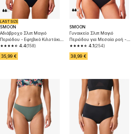
LAST SIZE
SMOON
SMOON
Αδιάβροχο Σλιπ Μαγιό
Γυναικείο Σλιπ Μαγιό
Περιόδου - Εφηβικό Κιλοτάκι -
Περιόδου για Μεσαία ροή -
Μέτρια Ροή - SMOON
4.4
(158)
Μαύρο
4.1
(254)
4.4 out of 5 stars from 158 reviews
4.1 out of 5 stars from 254 rev
35,99 €
38,99 €