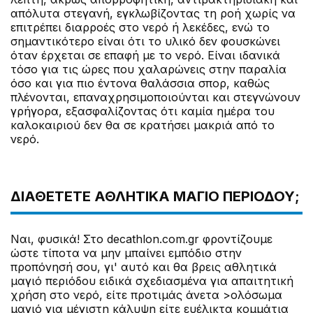
απόλυτα στεγανή, εγκλωβίζοντας τη ροή χωρίς να
επιτρέπει διαρροές στο νερό ή λεκέδες, ενώ το
σημαντικότερο είναι ότι το υλικό δεν φουσκώνει
όταν έρχεται σε επαφή με το νερό. Είναι ιδανικά
τόσο για τις ώρες που χαλαρώνεις στην παραλία
όσο και για πιο έντονα θαλάσσια σπορ, καθώς
πλένονται, επαναχρησιμοποιούνται και στεγνώνουν
γρήγορα, εξασφαλίζοντας ότι καμία ημέρα του
καλοκαιριού δεν θα σε κρατήσει μακριά από το
νερό.
ΔΙΑΘΈΤΕΤΕ ΑΘΛΗΤΙΚΆ ΜΑΓΙΌ ΠΕΡΙΌΔΟΥ;
Ναι, φυσικά! Στο decathlon.com.gr φροντίζουμε
ώστε τίποτα να μην μπαίνει εμπόδιο στην
προπόνησή σου, γι' αυτό και θα βρεις αθλητικά
μαγιό περιόδου ειδικά σχεδιασμένα για απαιτητική
χρήση στο νερό, είτε προτιμάς άνετα >ολόσωμα
μαγιό για μέγιστη κάλυψη είτε ευέλικτα κομμάτια