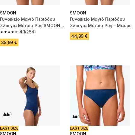
SMOON
SMOON
Γυναικείο Μαγιό Περιόδου
Γυναικείο Μαγιό Περιόδου
Σλιπ για Μέτρια Ροή SMOON -
Σλιπ για Μέτρια Ροή - Μαύρο
Χακί
4.1
(254)
4.1 out of 5 stars from 254 reviews
44,99 €
38,99 €
LAST SIZE
LAST SIZE
SMOON
SMOON