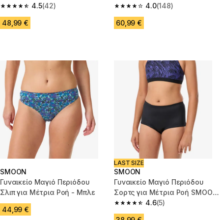
Μαύρο
4.5
(42)
Téthys - Μαύρο
4.0
(148)
4.5 out of 5 stars from 42 reviews
4.0 out of 5 stars from 148 rev
48,99 €
60,99 €
LAST SIZE
SMOON
SMOON
Γυναικείο Μαγιό Περιόδου
Γυναικείο Μαγιό Περιόδου
Σλιπ για Μέτρια Ροή - Μπλε
Σορτς για Μέτρια Ροή SMOON
- Μαύρο
4.6
(5)
4.6 out of 5 stars from 5 review
44,99 €
38,99 €