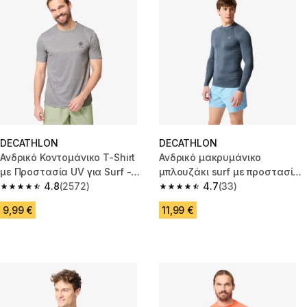
DECATHLON
DECATHLON
Ανδρικό Κοντομάνικο T-Shirt
Ανδρικό μακρυμάνικο
με Προστασία UV για Surf -
μπλουζάκι surf με προστασία
Γκρι
4.8
(2572)
UV 100 - Γκρι
4.7
(33)
4.8 out of 5 stars from 2572 reviews
4.7 out of 5 stars from 33 revi
9,99 €
11,99 €