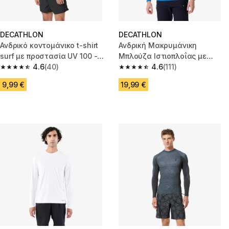
DECATHLON
DECATHLON
Ανδρικό κοντομάνικο t-shirt
Ανδρική Μακρυμάνικη
surf με προστασία UV 100 -
Μπλούζα Ιστιοπλοΐας με
Χακί
4.6
(40)
Προστασία UV Sailing 500 -
4.6
(111)
4.6 out of 5 stars from 40 reviews
4.6 out of 5 stars from 111 revi
Μπλε
9,99 €
19,99 €