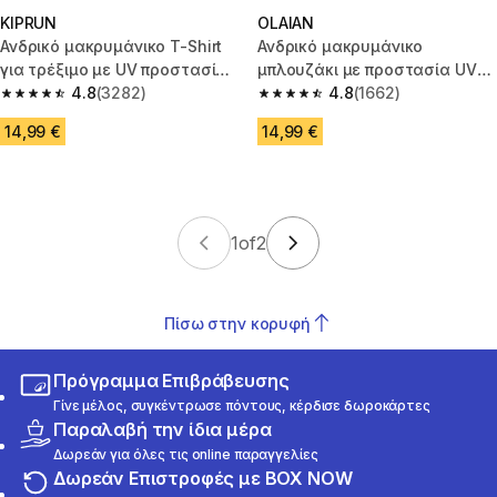
KIPRUN
OLAIAN
Ανδρικό μακρυμάνικο T-Shirt
Ανδρικό μακρυμάνικο
για τρέξιμο με UV προστασία-
μπλουζάκι με προστασία UV
Kiprun Dry 500 UV-Λευκό
4.8
(3282)
500 - Σκούρο γκρι
4.8
(1662)
4.8 out of 5 stars from 3282 reviews
4.8 out of 5 stars from 1662 re
14,99 €
14,99 €
1
of
2
Πίσω στην κορυφή
Πρόγραμμα Επιβράβευσης
Γίνε μέλος, συγκέντρωσε πόντους, κέρδισε δωροκάρτες
Παραλαβή την ίδια μέρα
Δωρεάν για όλες τις online παραγγελίες
Δωρεάν Επιστροφές με BOX NOW