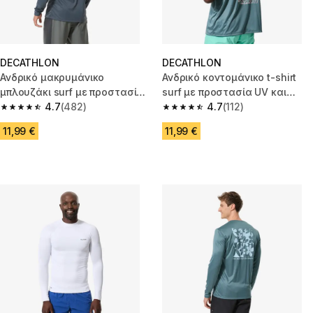
DECATHLON
DECATHLON
Ανδρικό μακρυμάνικο
Ανδρικό κοντομάνικο t-shirt
μπλουζάκι surf με προστασία
surf με προστασία UV και
UV Surfwchill - Γκρι
4.7
(482)
χαλαρή εφαρμογή - Πράσινο
4.7
(112)
4.7 out of 5 stars from 482 reviews
4.7 out of 5 stars from 112 revi
11,99 €
11,99 €