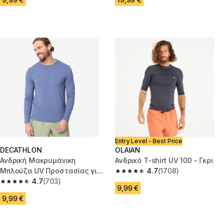
Entry Level - Best Price
DECATHLON
OLAIAN
Ανδρική Μακρυμάνικη
Ανδρικό T-shirt UV 100 - Γκρι
Μπλούζα UV Προστασίας για
4.7
(1708)
4.7 out of 5 stars from 1708 re
Surf - Μπλε
4.7
(703)
4.7 out of 5 stars from 703 reviews
9,99 €
9,99 €