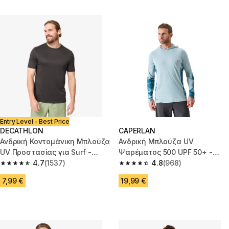
Entry Level - Best Price
DECATHLON
CAPERLAN
Ανδρική Κοντομάνικη Μπλούζα
Ανδρική Μπλούζα UV
UV Προστασίας για Surf -
Ψαρέματος 500 UPF 50+ -
Μαύρη
4.7
(1537)
Μπλε
4.8
(968)
4.7 out of 5 stars from 1537 reviews
4.8 out of 5 stars from 968 rev
7,99 €
19,99 €