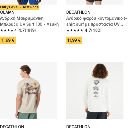
Entry Level - Best Price
OLAIAN
DECATHLON
Ανδρική Μακρυμάνικη
Ανδρικό φαρδύ κοντομάνικο t-
Μπλούζα UV Surf 100 - Λευκή
shirt surf με προστασία UV
4.7
(1819)
Cutyflow - Γκρι
4.7
(482)
4.7 out of 5 stars from 1819 reviews
4.7 out of 5 stars from 482 rev
11,99 €
11,99 €
DECATHLON
DECATHLON