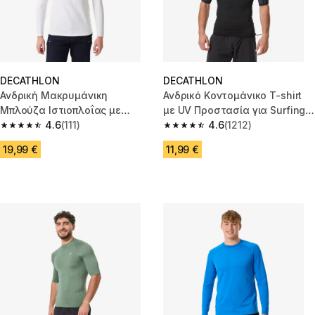
DECATHLON
DECATHLON
Ανδρική Μακρυμάνικη
Ανδρικό Kοντομάνικο T-shirt
Μπλούζα Ιστιοπλοΐας με
με UV Προστασία για Surfing -
Προστασία UV Sailing 500 -
4.6
(111)
500 Black Beast
4.6
(1212)
4.6 out of 5 stars from 111 reviews
4.6 out of 5 stars from 1212 re
Λευκή
19,99 €
11,99 €