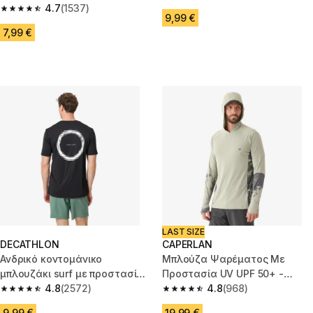
4.7 out of 5 stars from 1708 re
Λευκή
4.7
(1537)
4.7 out of 5 stars from 1537 reviews
9,99 €
7,99 €
LAST SIZE
DECATHLON
CAPERLAN
Ανδρικό κοντομάνικο
Μπλούζα Ψαρέματος Με
μπλουζάκι surf με προστασία
Προστασία UV UPF 50+ -
UV και χαλαρή εφαρμογή -
4.8
(2572)
Πράσινη
4.8
(968)
4.8 out of 5 stars from 2572 reviews
4.8 out of 5 stars from 968 rev
Μαύρο
9,99 €
19,99 €