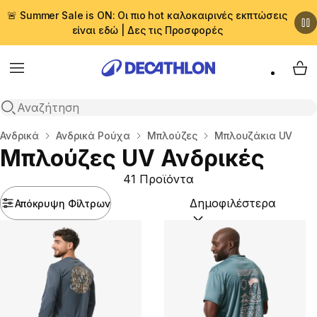
🚨 Summer Sale is ON: Οι πιο hot καλοκαιρινές εκπτώσεις
είναι εδώ | Δες τις Προσφορές
Menu
My 
Αναζήτηση
Αρχική σελίδα
Ανδρικά
Ανδρικά Ρούχα
Μπλούζες
Μπλουζάκια UV
Μπλούζες UV Ανδρικές
41 Προϊόντα
Απόκρυψη Φίλτρων
Ταξινόμηση κατά:
(option