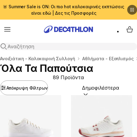
🚨 Summer Sale is ON: Οι πιο hot καλοκαιρινές εκπτώσεις
είναι εδώ | Δες τις Προσφορές
Menu
My 
Αναζήτηση
Αρχική σελίδα
Ανοιξιάτικη - Καλοκαιρινή Συλλογή
Αθλήματα - Εξοπλισμός
Όλα Τα Παπούτσια
89 Προϊόντα
Απόκρυψη Φίλτρων
Ταξινόμηση κατά:
(option