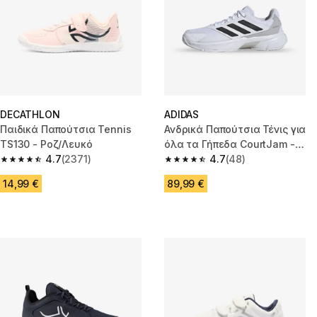
DECATHLON
ADIDAS
Παιδικά Παπούτσια Tennis
Ανδρικά Παπούτσια Τένις για
TS130 - Ροζ/Λευκό
όλα τα Γήπεδα CourtJam -
4.7
(2371)
Λευκά
4.7
(48)
4.7 out of 5 stars from 2371 reviews
4.7 out of 5 stars from 48 revi
14,99 €
89,99 €