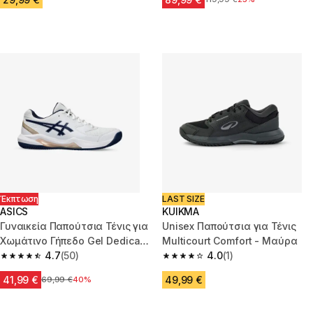
Έκπτωση
LAST SIZE
ASICS
KUIKMA
Γυναικεία Παπούτσια Τένις για
Unisex Παπούτσια για Τένις
Χωμάτινο Γήπεδο Gel Dedicate
Multicourt Comfort - Μαύρα
8 - Λευκά
4.7
(50)
4.0
(1)
4.7 out of 5 stars from 50 reviews
4.0 out of 5 stars from 1 review
41,99 €
49,99 €
Αρχική τιμή
69,99 €
40%