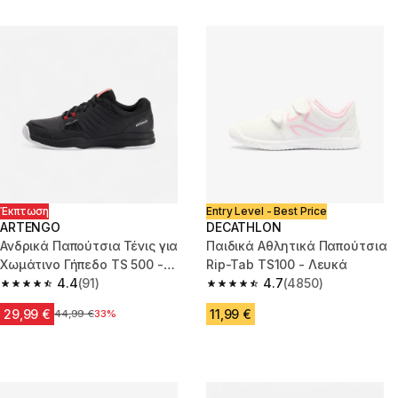
Έκπτωση
Entry Level - Best Price
ARTENGO
DECATHLON
Ανδρικά Παπούτσια Τένις για
Παιδικά Αθλητικά Παπούτσια
Χωμάτινο Γήπεδο TS 500 -
Rip-Tab TS100 - Λευκά
Μαύρα/Κεραμιδί
4.4
(91)
4.7
(4850)
4.4 out of 5 stars from 91 reviews
4.7 out of 5 stars from 4850 re
29,99 €
11,99 €
Αρχική τιμή
44,99 €
33%