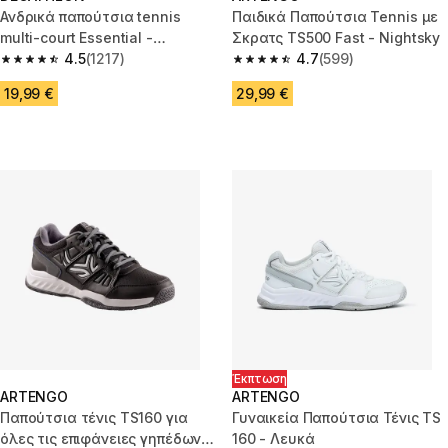
Ανδρικά παπούτσια tennis
Παιδικά Παπούτσια Tennis με
multi-court Essential -
Σκρατς TS500 Fast - Nightsky
Υπόλευκο
4.5
(1217)
4.7
(599)
4.5 out of 5 stars from 1217 reviews
4.7 out of 5 stars from 599 rev
19,99 €
29,99 €
Έκπτωση
ARTENGO
ARTENGO
Παπούτσια τένις TS160 για
Γυναικεία Παπούτσια Τένις TS
όλες τις επιφάνειες γηπέδων -
160 - Λευκά