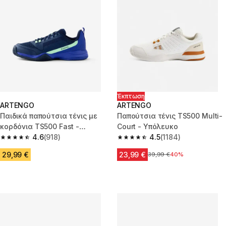
Έκπτωση
ARTENGO
ARTENGO
Παιδικά παπούτσια τένις με
Παπούτσια τένις TS500 Multi-
κορδόνια TS500 Fast -
Court - Υπόλευκο
Nightsky
4.6
(918)
4.5
(1184)
4.6 out of 5 stars from 918 reviews
4.5 out of 5 stars from 1184 re
29,99 €
23,99 €
Αρχική τιμή
39,99 €
40%