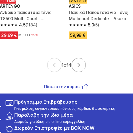
Έκπτωση
LAST SIZE
ARTENGO
ASICS
Ανδρικά παπούτσια τένις
Παιδικά Παπούτσια για Τένις
TS500 Multi-Court -
Multicourt Dedicate - Λευκά
Μπλε/Glacier White
4.5
(1184)
5.0
(5)
4.5 out of 5 stars from 1184 reviews
5.0 out of 5 stars from 5 review
29,99 €
59,99 €
Αρχική τιμή
39,99 €
25%
1
of
4
Πίσω στην κορυφή
Πρόγραμμα Επιβράβευσης
Γίνε μέλος, συγκέντρωσε πόντους, κέρδισε δωροκάρτες
Παραλαβή την ίδια μέρα
Δωρεάν για όλες τις online παραγγελίες
Δωρεάν Επιστροφές με BOX NOW