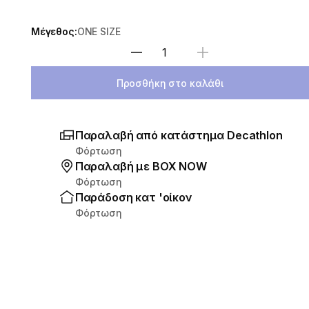
Μέγεθος:
ONE SIZE
Επιλέξτε ποσότητα
Προσθήκη στο καλάθι
Παραλαβή από κατάστημα Decathlon
Φόρτωση
Παραλαβή με ΒΟΧ ΝΟW
Φόρτωση
Παράδοση κατ 'οίκον
Φόρτωση