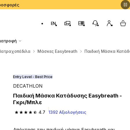
 Προσφορές
EN
Αλλαγή γλώσσας: English (English)
Καταστήματα Decathlon
Πρόγραμμα Επιβράβευσ
Εξυπηρέτηση Πε
Ο λογαρι
My 
Διατροφή
Βατραχοπέδιλα
Μάσκες Easybreath
Παιδική Μάσκα Κατάδυ
Entry Level - Best Price
DECATHLON
Παιδική Μάσκα Κατάδυσης Easybreath -
Γκρι/Μπλε
4.7
1392 Αξιολογήσεις
4.7 out of 5 stars from 1392 reviews
Απόκτησε την παιδική μάσκα Easybreath και