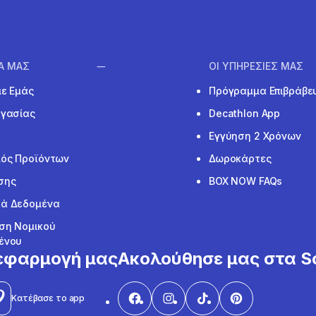
ΙΑ ΜΑΣ
ΟΙ ΥΠΗΡΕΣΙΕΣ ΜΑΣ
με Εμάς
Πρόγραμμα Επιβράβε
ργασίας
Decathlon App
Εγγύηση 2 Χρόνων
ός Προϊόντων
Δωροκάρτες
σης
BOX NOW FAQs
ά Δεδομένα
ση Νομικού
ένου
εφαρμογή μας
Ακολούθησε μας στα So
Κατέβασε το app