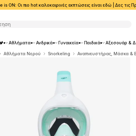
e is ON: Οι πιο hot καλοκαιρινές εκπτώσεις είναι εδώ | Δες τις
ση
🏕️
Αθλήματα
Ανδρικά
Γυναικεία
Παιδικά
Αξεσουάρ & 
Αθλήματα Νερού
Snorkeling
Αναπνευστήρας, Μάσκα & 