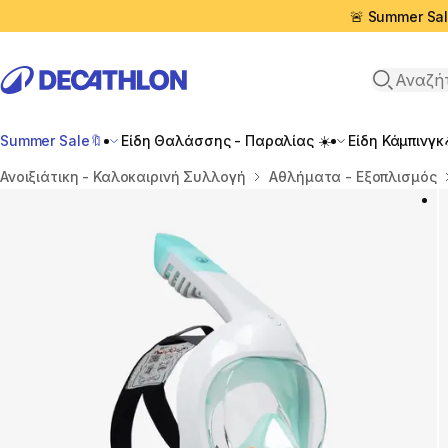
🚨 Summer Sal
Αναζήτη
Summer Sale🔖
Είδη Θαλάσσης - Παραλίας ☀️
Είδη Κάμπινγκ
Αρχική σελίδα
Ανοιξιάτικη - Καλοκαιρινή Συλλογή
Αθλήματα - Εξοπλισμός