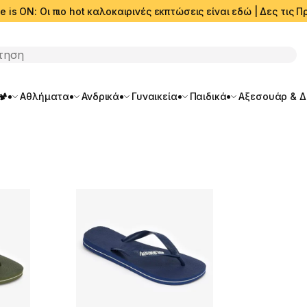
e is ON: Οι πιο hot καλοκαιρινές εκπτώσεις είναι εδώ | Δες τις
ση
🏕️
Αθλήματα
Ανδρικά
Γυναικεία
Παιδικά
Αξεσουάρ & 