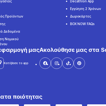
ργασίας
Decathlon App
Εγγύηση 2 Χρόνων
ός Προϊόντων
Δωροκάρτες
σης
BOX NOW FAQs
ά Δεδομένα
ση Νομικού
ένου
εφαρμογή μας
Ακολούθησε μας στα So
Κατέβασε το app
ματα ποιότητας