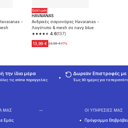
Έκπτωση
HAVAIANAS
Havaianas -
Ανδρικές σαγιονάρες Havaianas -
mesh
Λογότυπο & mesh σε navy blue
4.6
(137)
m 137 reviews
4.6 out of 5 stars from 137 reviews
13,99 €
Αρχική τιμή
23,99 €
41%
 την ίδια μέρα
Δωρεάν Επιστροφές μ
όλες τις online παραγγελίες
Έως 90 ημέρες για τα περισσότ
ΙΑ ΜΑΣ
ΟΙ ΥΠΗΡΕΣΙΕΣ ΜΑΣ
με Εμάς
Πρόγραμμα Επιβράβε