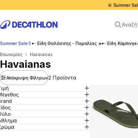
🚨 Summer Sal
Αναζήτη
Summer Sale🔖
Είδη Θαλάσσης - Παραλίας ☀️
Είδη Κάμπινγκ
Αρχική σελίδα
Επωνυμίες
Havaianas
Havaianas
2 Προϊόντα
Απόκρυψη Φίλτρων
Τιμή
Μέγεθος
Brand
Είδος
Φύλο
Άθλημα
Χρώμα