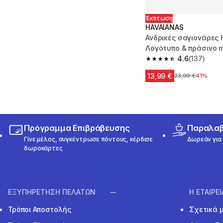
Έκπτωση
HAVAIANAS
Ανδρικές σαγιονάρες 
Λογότυπο & πράσινο 
4.6
(137)
4.6 out of 5 stars fro
13,99 €
Αρχική τιμή
23,99 €
41%
Πρόγραμμα Επιβράβευσης
Παραλαβή
Γίνε μέλος, συγκέντρωσε πόντους, κέρδισε
Δωρεάν για 
δωροκάρτες
ΕΞΥΠΗΡΕΤΗΣΗ ΠΕΛΑΤΩΝ
Η ΕΤΑΙΡΕ
Τρόποι Αποστολής
Σχετικά 