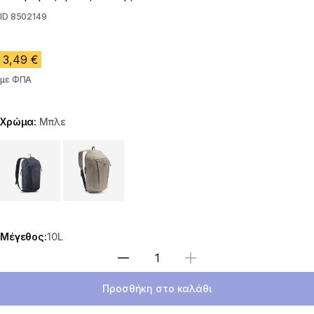
ID
8502149
3,49 €
με ΦΠΑ
Χρώμα:
Μπλε
Choose a variant
Μέγεθος:
10L
Επιλέξτε ποσότητα
Προσθήκη στο καλάθι