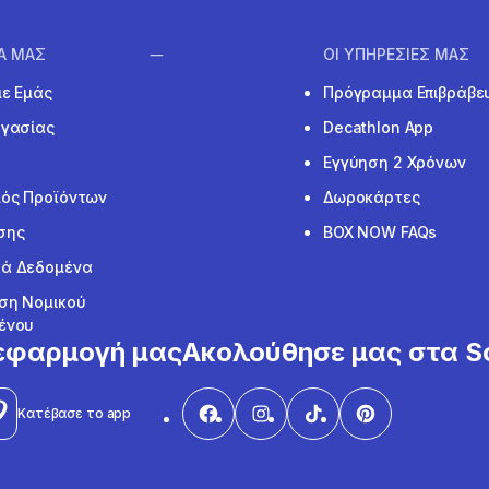
ΙΑ ΜΑΣ
ΟΙ ΥΠΗΡΕΣΙΕΣ ΜΑΣ
με Εμάς
Πρόγραμμα Επιβράβε
ργασίας
Decathlon App
Εγγύηση 2 Χρόνων
ός Προϊόντων
Δωροκάρτες
σης
BOX NOW FAQs
ά Δεδομένα
ση Νομικού
ένου
εφαρμογή μας
Ακολούθησε μας στα So
Κατέβασε το app