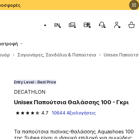
 Προσφορές
EN
Αλλαγή γλώσσας: English (English)
Καταστήματα Decathlon
Πρόγραμμα Επιβράβευσ
Εξυπηρέτηση Πε
Ο λογαρι
My 
Διατροφή
σουάρ
Σαγιονάρες, Σανδάλια & Παπούτσια
Unisex Παπούτσ
Entry Level - Best Price
DECATHLON
Unisex Παπούτσια Θαλάσσης 100 - Γκρι
4.7
10644 Αξιολογήσεις
4.7 out of 5 stars from 10644 reviews
Τα παπούτσια πισίνας-θαλάσσης Aquashoes 100
της Subea είναι η ιδανική επιλογή για αμμώδεις