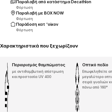
Παραλαβή από κατάστημα Decathlon
Φόρτωση
Παραλαβή με ΒΟΧ ΝΟW
Φόρτωση
Παράδοση κατ 'οίκον
Φόρτωση
Χαρακτηριστικά που ξεχωρίζουν
Περιορισμός θαμπώματος
Οπτικό πεδίο
με αντιθαμβωτική επίστρωση
Επωφεληθείτε α
και προστασία UV 400
μεγαλύτερο οπτι
σειρά γυαλιών κ
πάνω από 160°