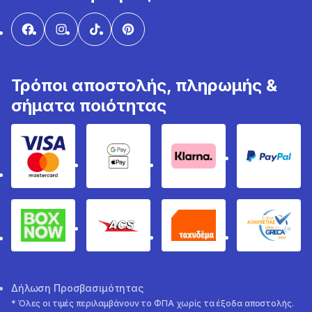
Τρόποι αποστολής, πληρωμής &
σήματα ποιότητας
Visa & Mastercard
Google Pay & Apple Pay
Klarna
PayPal
Box Now
ACS
Ταχυδέμα
GRECA 
Δήλωση Προσβασιμότητας
* Όλες οι τιμές περιλαμβάνουν το ΦΠΑ χωρίς τα έξοδα αποστολής.