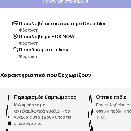
Προσθήκη στο καλάθι
Παραλαβή από κατάστημα Decathlon
Φόρτωση
Παραλαβή με ΒΟΧ ΝΟW
Φόρτωση
Παράδοση κατ 'οίκον
Φόρτωση
Χαρακτηριστικά που ξεχωρίζουν
Περιορισμός θαμπώματος
Οπτικό πεδίο
Κολυμπήστε με
Επωφεληθείτε α
αντιθαμβωτικά γυαλιά – τα
οπτικό πεδίο, απ
γυαλιά αυτά έχουν υποστεί
140°.
επεξεργασία.