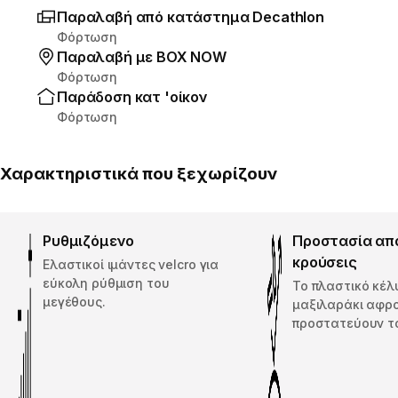
Παραλαβή από κατάστημα Decathlon
Φόρτωση
Παραλαβή με ΒΟΧ ΝΟW
Φόρτωση
Παράδοση κατ 'οίκον
Φόρτωση
Χαρακτηριστικά που ξεχωρίζουν
Ρυθμιζόμενο
Προστασία από
κρούσεις
Ελαστικοί ιμάντες velcro για
εύκολη ρύθμιση του
Το πλαστικό κέλ
μεγέθους.
μαξιλαράκι αφρ
προστατεύουν το