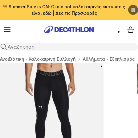
🚨 Summer Sale is ON: Οι πιο hot καλοκαιρινές εκπτώσεις
είναι εδώ | Δες τις Προσφορές
Menu
My 
Αναζήτηση
Αρχική σελίδα
Ανοιξιάτικη - Καλοκαιρινή Συλλογή
Αθλήματα - Εξοπλισμός