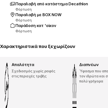
Παραλαβή από κατάστημα Decathlon
Φόρτωση
Παραλαβή με ΒΟΧ ΝΟW
Φόρτωση
Παράδοση κατ 'οίκον
Φόρτωση
Χαρακτηριστικά που ξεχωρίζουν
Απαλότητα
Διαπνέων
Σχεδιασμός χωρίς ραφές
Ύφασμα που απο
στις περιοχές τριβής
τον ιδρώτα και 
πολύ γρήγορα