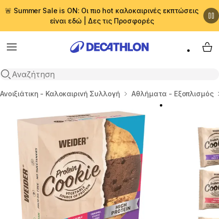
🚨 Summer Sale is ON: Οι πιο hot καλοκαιρινές εκπτώσεις
είναι εδώ | Δες τις Προσφορές
Menu
My 
Αναζήτηση
Αρχική σελίδα
Ανοιξιάτικη - Καλοκαιρινή Συλλογή
Αθλήματα - Εξοπλισμός