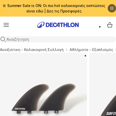
🚨 Summer Sale is ON: Οι πιο hot καλοκαιρινές εκπτώσεις
είναι εδώ | Δες τις Προσφορές
Menu
My 
Αναζήτηση
Αρχική σελίδα
Ανοιξιάτικη - Καλοκαιρινή Συλλογή
Αθλήματα - Εξοπλισμός