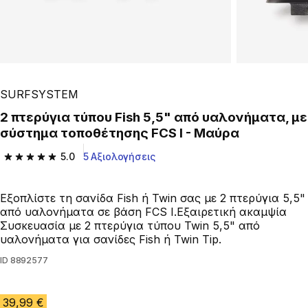
SURFSYSTEM
2 πτερύγια τύπου Fish 5,5" από υαλονήματα, με
σύστημα τοποθέτησης FCS I - Μαύρα
5.0
5 Αξιολογήσεις
5.0 out of 5 stars from 5 reviews
Εξοπλίστε τη σανίδα Fish ή Twin σας με 2 πτερύγια 5,5"
από υαλονήματα σε βάση FCS I.Εξαιρετική ακαμψία
Συσκευασία με 2 πτερύγια τύπου Twin 5,5" από
υαλονήματα για σανίδες Fish ή Twin Tip.
ID
8892577
39,99 €