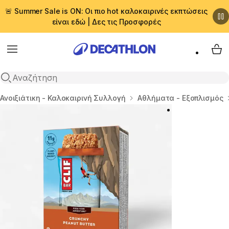
🚨 Summer Sale is ON: Οι πιο hot καλοκαιρινές εκπτώσεις
είναι εδώ | Δες τις Προσφορές
Menu
My 
Αναζήτηση
Αρχική σελίδα
Ανοιξιάτικη - Καλοκαιρινή Συλλογή
Αθλήματα - Εξοπλισμός