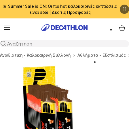
🚨 Summer Sale is ON: Οι πιο hot καλοκαιρινές εκπτώσεις
είναι εδώ | Δες τις Προσφορές
Menu
My 
Αναζήτηση
Αρχική σελίδα
Ανοιξιάτικη - Καλοκαιρινή Συλλογή
Αθλήματα - Εξοπλισμός