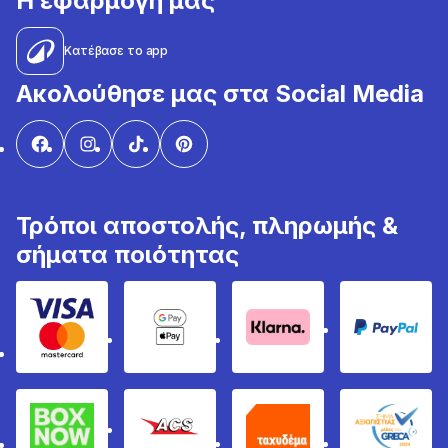
Η εφαρμογή μας
Κατέβασε το app
Ακολούθησε μας στα Social Media
Τρόποι αποστολής, πληρωμής &
σήματα ποιότητας
Visa & Mastercard
Google Pay & Apple Pay
Klarna
PayPal
Box Now
ACS
Ταχυδέμα
GRECA 