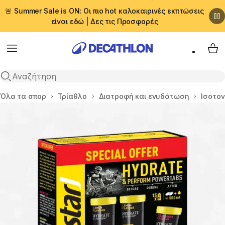
🚨 Summer Sale is ON: Οι πιο hot καλοκαιρινές εκπτώσεις
είναι εδώ | Δες τις Προσφορές
Menu
My 
Αναζήτηση
Αρχική σελίδα
Όλα τα σπορ
Τρίαθλο
Διατροφή και ενυδάτωση
Ισοτο