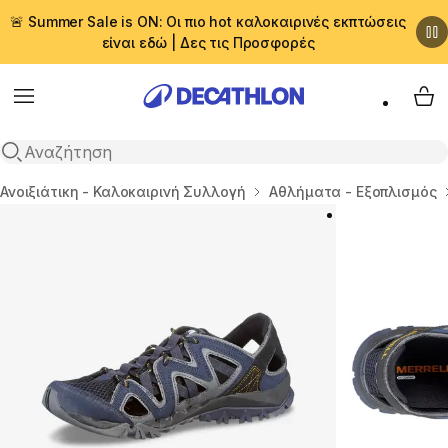
🚨 Summer Sale is ON: Οι πιο hot καλοκαιρινές εκπτώσεις
είναι εδώ | Δες τις Προσφορές
Menu
My 
Αναζήτηση
Αρχική σελίδα
Ανοιξιάτικη - Καλοκαιρινή Συλλογή
Αθλήματα - Εξοπλισμός