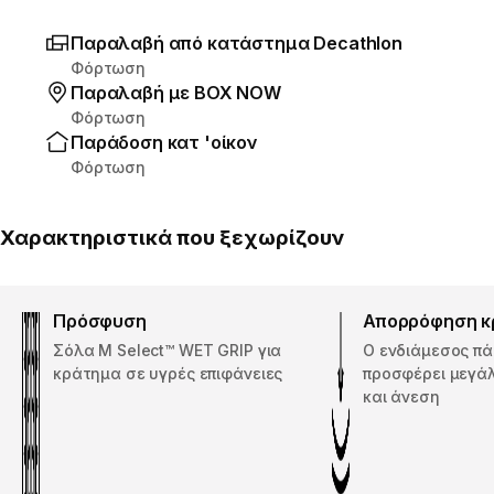
Παραλαβή από κατάστημα Decathlon
Φόρτωση
Παραλαβή με ΒΟΧ ΝΟW
Φόρτωση
Παράδοση κατ 'οίκον
Φόρτωση
Χαρακτηριστικά που ξεχωρίζουν
Πρόσφυση
Απορρόφηση 
Σόλα M Select™ WET GRIP για
Ο ενδιάμεσος πά
κράτημα σε υγρές επιφάνειες
προσφέρει μεγάλ
και άνεση