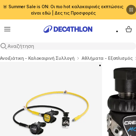
🚨 Summer Sale is ON: Οι πιο hot καλοκαιρινές εκπτώσεις
είναι εδώ | Δες τις Προσφορές
Menu
My 
Αναζήτηση
Αρχική σελίδα
Ανοιξιάτικη - Καλοκαιρινή Συλλογή
Αθλήματα - Εξοπλισμός