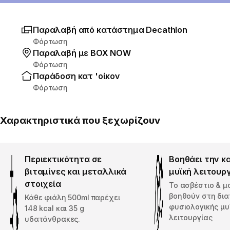
Παραλαβή από κατάστημα Decathlon
Φόρτωση
Παραλαβή με ΒΟΧ ΝΟW
Φόρτωση
Παράδοση κατ 'οίκον
Φόρτωση
Χαρακτηριστικά που ξεχωρίζουν
Περιεκτικότητα σε
Βοηθάει την κ
βιταμίνες και μεταλλικά
μυϊκή λειτουρ
στοιχεία
Το ασβέστιο & μ
βοηθούν στη δι
Κάθε φιάλη 500ml παρέχει
φυσιολογικής μυ
148 kcal και 35 g
λειτουργίας
υδατάνθρακες.