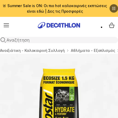
🚨 Summer Sale is ON: Οι πιο hot καλοκαιρινές εκπτώσεις
είναι εδώ | Δες τις Προσφορές
Menu
My 
Αναζήτηση
Αρχική σελίδα
Ανοιξιάτικη - Καλοκαιρινή Συλλογή
Αθλήματα - Εξοπλισμός