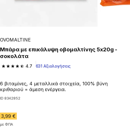
OVOMALTINE
Μπάρα με επικάλυψη οβομαλτίνης 5x20g -
σοκολάτα
4.7
631 Αξιολογήσεις
4.7 out of 5 stars from 631 reviews
6 βιταμίνες, 4 μεταλλικά στοιχεία, 100% βύνη
κριθαριού = άμεση ενέργεια.
ID
8342852
3,99 €
με ΦΠΑ