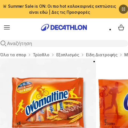
🚨 Summer Sale is ON: Οι πιο hot καλοκαιρινές εκπτώσεις
είναι εδώ | Δες τις Προσφορές
Menu
My 
Αναζήτηση
Αρχική σελίδα
Όλα τα σπορ
Τρίαθλο
Εξοπλισμός
Είδη Διατροφής
Μ