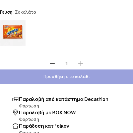
Γεύση:
Σοκολάτα
Choose a variant
Επιλέξτε ποσότητα
Προσθήκη στο καλάθι
Παραλαβή από κατάστημα Decathlon
Φόρτωση
Παραλαβή με ΒΟΧ ΝΟW
Φόρτωση
Παράδοση κατ 'οίκον
Φόρτωση