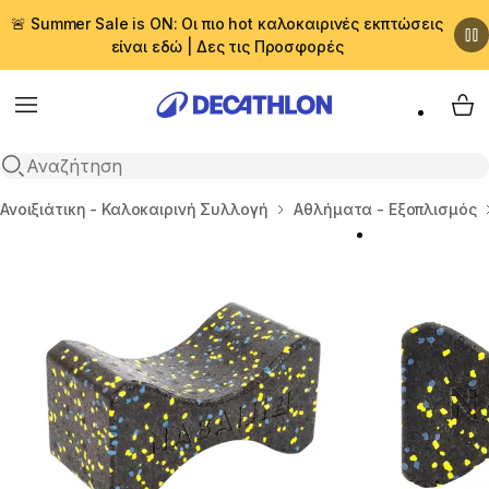
🚨 Summer Sale is ON: Οι πιο hot καλοκαιρινές εκπτώσεις
είναι εδώ | Δες τις Προσφορές
Menu
My 
Αναζήτηση
Αρχική σελίδα
Ανοιξιάτικη - Καλοκαιρινή Συλλογή
Αθλήματα - Εξοπλισμός