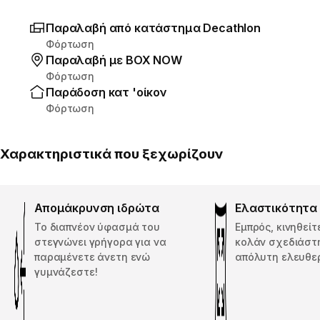
Παραλαβή από κατάστημα Decathlon
Φόρτωση
Παραλαβή με ΒΟΧ ΝΟW
Φόρτωση
Παράδοση κατ 'οίκον
Φόρτωση
Χαρακτηριστικά που ξεχωρίζουν
Απομάκρυνση ιδρώτα
Ελαστικότητα
Το διαπνέον ύφασμά του
Εμπρός, κινηθείτ
στεγνώνει γρήγορα για να
κολάν σχεδιάστη
παραμένετε άνετη ενώ
απόλυτη ελευθερ
γυμνάζεστε!