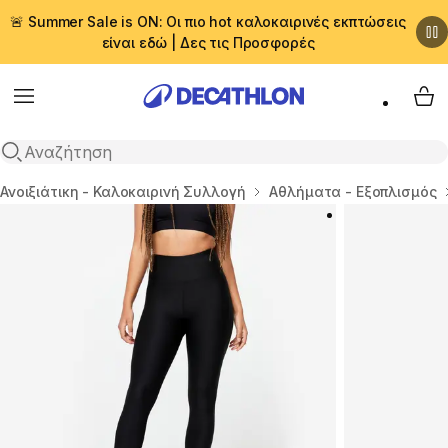
🚨 Summer Sale is ON: Οι πιο hot καλοκαιρινές εκπτώσεις
είναι εδώ | Δες τις Προσφορές
Menu
My 
Αναζήτηση
Αρχική σελίδα
Ανοιξιάτικη - Καλοκαιρινή Συλλογή
Αθλήματα - Εξοπλισμός