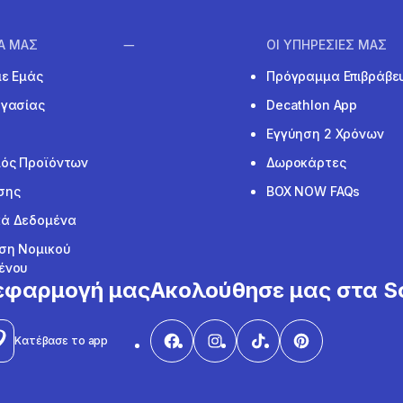
ΙΑ ΜΑΣ
ΟΙ ΥΠΗΡΕΣΙΕΣ ΜΑΣ
με Εμάς
Πρόγραμμα Επιβράβε
ργασίας
Decathlon App
Εγγύηση 2 Χρόνων
ός Προϊόντων
Δωροκάρτες
σης
BOX NOW FAQs
ά Δεδομένα
ση Νομικού
ένου
εφαρμογή μας
Ακολούθησε μας στα So
Κατέβασε το app