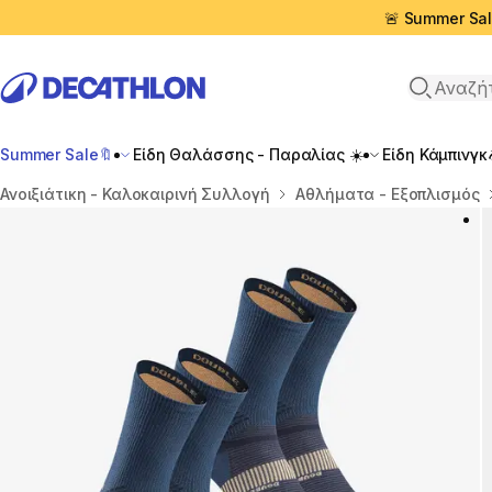
🚨 Summer Sal
Αναζήτη
Summer Sale🔖
Είδη Θαλάσσης - Παραλίας ☀️
Είδη Κάμπινγκ
Αρχική σελίδα
Ανοιξιάτικη - Καλοκαιρινή Συλλογή
Αθλήματα - Εξοπλισμός