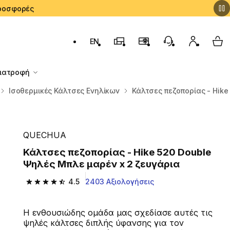
 Προσφορές
EN
Αλλαγή γλώσσας: English (English)
Καταστήματα Decathlon
Πρόγραμμα Επιβράβευσ
Εξυπηρέτηση Πε
Ο λογαρι
My 
Διατροφή
Ισοθερμικές Κάλτσες Ενηλίκων
Κάλτσες πεζοπορίας - Hike
QUECHUA
Κάλτσες πεζοπορίας - Hike 520 Double
Ψηλές Μπλε μαρέν x 2 ζευγάρια
4.5
2403 Αξιολογήσεις
4.5 out of 5 stars from 2403 reviews
Η ενθουσιώδης ομάδα μας σχεδίασε αυτές τις
ψηλές κάλτσες διπλής ύφανσης για τον