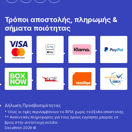
Τρόποι αποστολής, πληρωμής &
σήματα ποιότητας
Visa & Mastercard
Google Pay & Apple Pay
Klarna
PayPal
Box Now
ACS
Ταχυδέμα
GRECA 
Δήλωση Προσβασιμότητας
* Όλες οι τιμές περιλαμβάνουν το ΦΠΑ χωρίς τα έξοδα αποστολής.
** Αναλυτικές πληροφορίες για τους όρους εγγύησης μπορείς να
βρεις στην αντίστοιχη σελίδα.
Decathlon 2026 ©