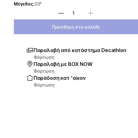
Μέγεθος:
20"
Επιλέξτε ποσότητα
Προσθήκη στο καλάθι
Παραλαβή από κατάστημα Decathlon
Φόρτωση
Παραλαβή με ΒΟΧ ΝΟW
Φόρτωση
Παράδοση κατ 'οίκον
Φόρτωση