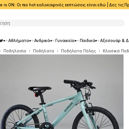
e is ON: Οι πιο hot καλοκαιρινές εκπτώσεις είναι εδώ | Δες τις
ση
🏕️
Αθλήματα
Ανδρικά
Γυναικεία
Παιδικά
Αξεσουάρ & 
Ποδηλασία
Ποδήλατα
Ποδήλατα Πόλης
Κλασικά Πο