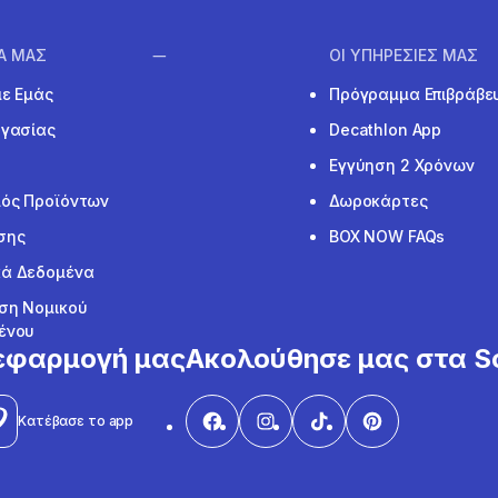
ΙΑ ΜΑΣ
ΟΙ ΥΠΗΡΕΣΙΕΣ ΜΑΣ
με Εμάς
Πρόγραμμα Επιβράβε
ργασίας
Decathlon App
Εγγύηση 2 Χρόνων
ός Προϊόντων
Δωροκάρτες
σης
BOX NOW FAQs
ά Δεδομένα
ση Νομικού
ένου
εφαρμογή μας
Ακολούθησε μας στα So
Κατέβασε το app