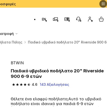
 Προσφορές
EN
Αλλαγή γλώσσας: English (English)
Καταστήματα Decathlon
Πρόγραμμα Επιβράβευσ
Εξυπηρέτηση Πε
Ο λογαρι
My 
Διατροφή
δήλατα Πόλης
Παιδικό υβριδικό ποδήλατο 20" Riverside 900 
BTWIN
Παιδικό υβριδικό ποδήλατο 20" Riverside
900 6-9 ετών
4.6
143 Αξιολογήσεις
4.6 out of 5 stars from 143 reviews
Θέλετε ένα ελαφρύ ποδήλατο;Αυτό το υβριδικό
ποδήλατο είναι ιδανικό για παιδιά 6-9 ετών