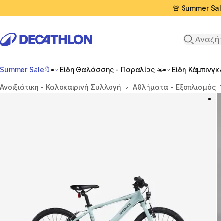
🚨 Summer Sal
Αναζήτη
Summer Sale🔖
Είδη Θαλάσσης - Παραλίας ☀️
Είδη Κάμπινγκ
Αρχική σελίδα
Ανοιξιάτικη - Καλοκαιρινή Συλλογή
Αθλήματα - Εξοπλισμός