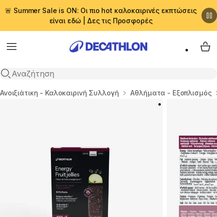
🚨 Summer Sale is ON: Οι πιο hot καλοκαιρινές εκπτώσεις
είναι εδώ | Δες τις Προσφορές
Menu
My 
Αναζήτηση
Αρχική σελίδα
Ανοιξιάτικη - Καλοκαιρινή Συλλογή
Αθλήματα - Εξοπλισμός