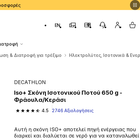
 Προσφορές
EN
Αλλαγή γλώσσας: English (English)
Καταστήματα Decathlon
Πρόγραμμα Επιβράβευσ
Εξυπηρέτηση Πε
Ο λογαρι
My 
Διατροφή
ωση & Διατροφή για τρέξιμο
Ηλεκτρολύτες, Ισοτονικά & Ενε
DECATHLON
Iso+ Σκόνη Ισοτονικού Ποτού 650 g -
Φράουλα/Κεράσι
4.5
2746 Αξιολογήσεις
4.5 out of 5 stars from 2746 reviews
Αυτή η σκόνη ISO+ αποτελεί πηγή ενέργειας που
διαρκεί και διαλύεται σε νερό για να καταναλωθεί