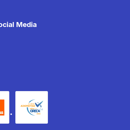
cial Media
χυδέμα
GRECA Trustmark