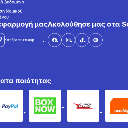
ά Δεδομένα
ση Νομικού
ένου
εφαρμογή μας
Ακολούθησε μας στα So
Κατέβασε το app
ματα ποιότητας
PayPal
Box Now
ACS
Τα