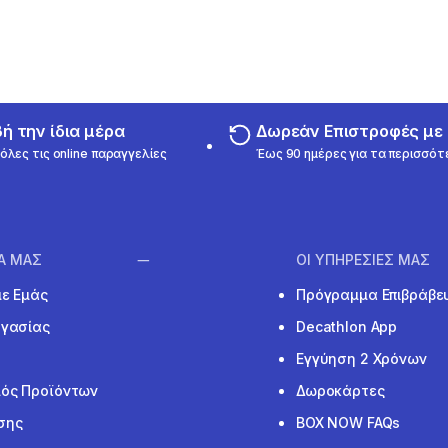
 την ίδια μέρα
Δωρεάν Επιστροφές μ
όλες τις online παραγγελίες
Έως 90 ημέρες για τα περισσότ
ΙΑ ΜΑΣ
ΟΙ ΥΠΗΡΕΣΙΕΣ ΜΑΣ
με Εμάς
Πρόγραμμα Επιβράβε
ργασίας
Decathlon App
Εγγύηση 2 Χρόνων
ός Προϊόντων
Δωροκάρτες
σης
BOX NOW FAQs