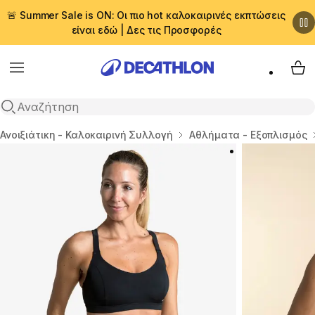
🚨 Summer Sale is ON: Οι πιο hot καλοκαιρινές εκπτώσεις
είναι εδώ | Δες τις Προσφορές
Menu
My 
Αναζήτηση
Αρχική σελίδα
Ανοιξιάτικη - Καλοκαιρινή Συλλογή
Αθλήματα - Εξοπλισμός