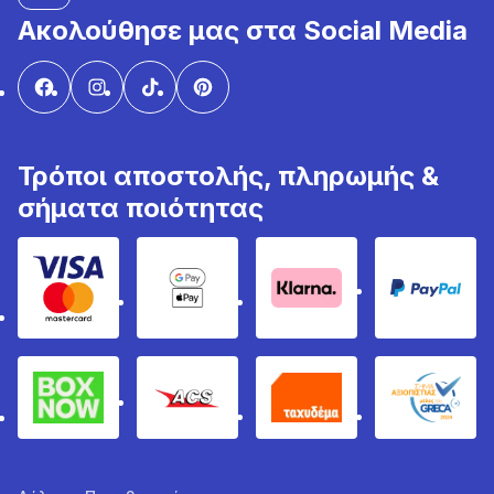
Ακολούθησε μας στα Social Media
Τρόποι αποστολής, πληρωμής &
σήματα ποιότητας
Visa & Mastercard
Google Pay & Apple Pay
Klarna
PayPal
Box Now
ACS
Ταχυδέμα
GRECA 