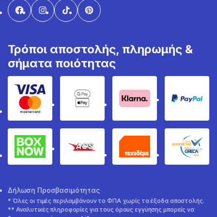
Τρόποι αποστολής, πληρωμής &
σήματα ποιότητας
Visa & Mastercard
Google Pay & Apple Pay
Klarna
PayPal
Box Now
ACS
Ταχυδέμα
GRECA 
Δήλωση Προσβασιμότητας
* Όλες οι τιμές περιλαμβάνουν το ΦΠΑ χωρίς τα έξοδα αποστολής.
** Αναλυτικές πληροφορίες για τους όρους εγγύησης μπορείς να