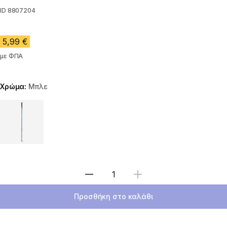
ID
8807204
5,99 €
με ΦΠΑ
Χρώμα:
Μπλε
Choose a variant
Επιλέξτε ποσότητα
Προσθήκη στο καλάθι