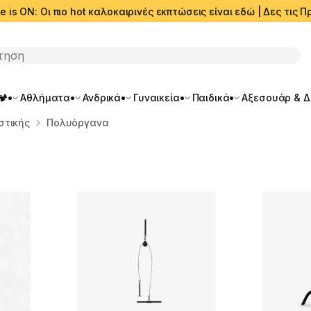
e is ON: Οι πιο hot καλοκαιρινές εκπτώσεις είναι εδώ | Δες τις
ση
🏕️
Αθλήματα
Ανδρικά
Γυναικεία
Παιδικά
Αξεσουάρ & 
στικής
Πολυόργανα