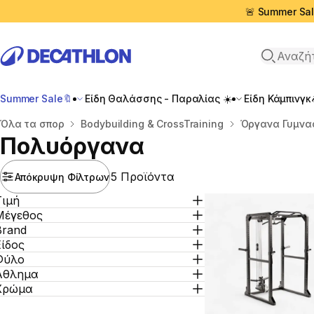
🚨 Summer Sal
Αναζήτη
Summer Sale🔖
Είδη Θαλάσσης - Παραλίας ☀️
Είδη Κάμπινγκ
Αρχική σελίδα
Όλα τα σπορ
Bodybuilding & CrossTraining
Όργανα Γυμνα
Πολυόργανα
5 Προϊόντα
Απόκρυψη Φίλτρων
Τιμή
Μέγεθος
Brand
Είδος
Φύλο
Άθλημα
Χρώμα