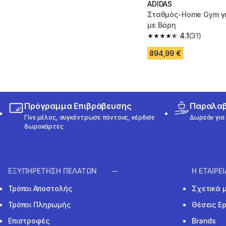
ADIDAS
Σταθμός-Home Gym γ
με Βάρη
4.1
(31)
4.1 out of 5 stars from
894,99 €
Πρόγραμμα Επιβράβευσης
Παραλαβή
Γίνε μέλος, συγκέντρωσε πόντους, κέρδισε
Δωρεάν για 
δωροκάρτες
ΕΞΥΠΗΡΕΤΗΣΗ ΠΕΛΑΤΩΝ
Η ΕΤΑΙΡΕ
Τρόποι Αποστολής
Σχετικά 
Τρόποι Πληρωμής
Θέσεις Ε
Επιστροφές
Brands