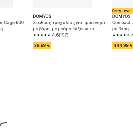
Entry Level 
DOMYOS
DOMYOS
r Cage 900
Σταθμός τροχαλίας για προπόνηση
Compact 
ρη
με βάρη, με μπάρα έλξεων και
με βάρη 
δίσκο
4.6
(197)
m 396 reviews
4.6 out of 5 stars from 197 reviews
4.5 out of
29,99 €
444,99 €