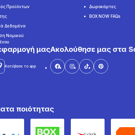
ός Προϊόντων
Δωροκάρτες
σης
BOX NOW FAQs
ά Δεδομένα
ση Νομικού
ένου
εφαρμογή μας
Ακολούθησε μας στα So
Κατέβασε το app
ματα ποιότητας