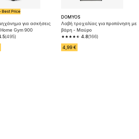
- Best Price
DOMYOS
μηχάνημα για ασκήσεις
Λαβή τροχαλίας για προπόνηση με
- Home Gym 900
βάρη - Μαύρο
4.5
(495)
4.8
(166)
 5 stars from 495 reviews
4.8 out of 5 stars from 166 reviews
4,99 €