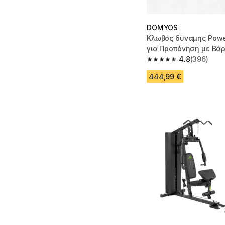
DOMYOS
Κλωβός δύναμης Powe
για Προπόνηση με Βά
4.8
(396)
4.8 out of 5 stars fro
444,99 €