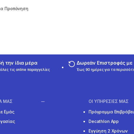
ια Προπόνηση
 31 reviews
 την ίδια μέρα
Δωρεάν Επιστροφές μ
όλες τις online παραγγελίες
Έως 90 ημέρες για τα περισσότ
ΙΑ ΜΑΣ
ΟΙ ΥΠΗΡΕΣΙΕΣ ΜΑΣ
με Εμάς
Πρόγραμμα Επιβράβε
ργασίας
Decathlon App
Εγγύηση 2 Χρόνων