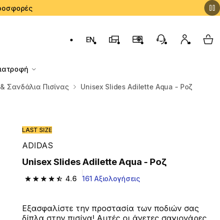
 Προσφορές
EN
Αλλαγή γλώσσας: English (English)
Καταστήματα Decathlon
Πρόγραμμα Επιβράβευσ
Εξυπηρέτηση Πε
Ο λογαρι
My 
Διατροφή
& Σανδάλια Πισίνας
Unisex Slides Adilette Aqua - Ροζ
LAST SIZE
ADIDAS
Unisex Slides Adilette Aqua - Ροζ
4.6
161 Αξιολογήσεις
4.6 out of 5 stars from 161 reviews
Εξασφαλίστε την προστασία των ποδιών σας
δίπλα στην πισίνα! Αυτές οι άνετες σαγιονάρες