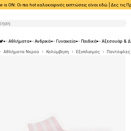
e is ON: Οι πιο hot καλοκαιρινές εκπτώσεις είναι εδώ | Δες τις
ση
🏕️
Αθλήματα
Ανδρικά
Γυναικεία
Παιδικά
Αξεσουάρ & 
Αθλήματα Νερού
Κολύμβηση
Εξοπλισμός
Παντόφλες 