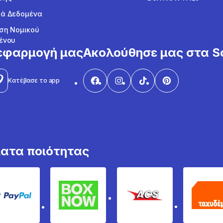
ά Δεδομένα
ση Νομικού
ένου
εφαρμογή μας
Ακολούθησε μας στα So
Κατέβασε το app
ματα ποιότητας
PayPal
Box Now
ACS
Τα