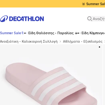
🚨 Summer Sal
Αναζήτη
Summer Sale🔖
Είδη Θαλάσσης - Παραλίας ☀️
Είδη Κάμπινγκ
Αρχική σελίδα
Ανοιξιάτικη - Καλοκαιρινή Συλλογή
Αθλήματα - Εξοπλισμός