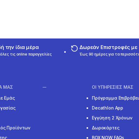
 την ίδια μέρα
Δωρεάν Επιστροφές μ
όλες τις online παραγγελίες
Έως 90 ημέρες για τα περισσότ
ΙΑ ΜΑΣ
ΟΙ ΥΠΗΡΕΣΙΕΣ ΜΑΣ
με Εμάς
Πρόγραμμα Επιβράβε
ργασίας
Decathlon App
Εγγύηση 2 Χρόνων
ός Προϊόντων
Δωροκάρτες
σης
BOX NOW FAQs