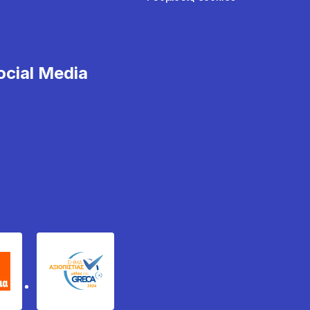
cial Media
χυδέμα
GRECA Trustmark