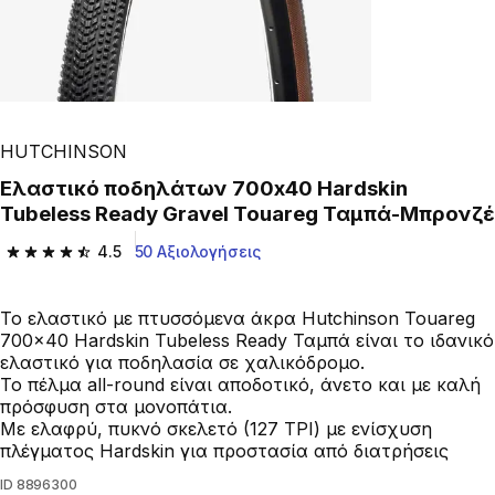
HUTCHINSON
Ελαστικό ποδηλάτων 700x40 Hardskin
Tubeless Ready Gravel Touareg Ταμπά-Μπρονζέ
4.5
50 Αξιολογήσεις
4.5 out of 5 stars from 50 reviews
Το ελαστικό με πτυσσόμενα άκρα Hutchinson Touareg
700x40 Hardskin Tubeless Ready Ταμπά είναι το ιδανικό
ελαστικό για ποδηλασία σε χαλικόδρομο.
Το πέλμα all-round είναι αποδοτικό, άνετο και με καλή
πρόσφυση στα μονοπάτια.
Με ελαφρύ, πυκνό σκελετό (127 TPI) με ενίσχυση
πλέγματος Hardskin για προστασία από διατρήσεις
ID
8896300