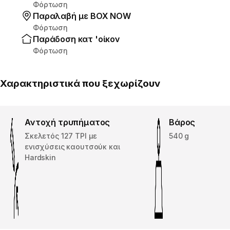
Φόρτωση
Παραλαβή με ΒΟΧ ΝΟW
Φόρτωση
Παράδοση κατ 'οίκον
Φόρτωση
Χαρακτηριστικά που ξεχωρίζουν
Αντοχή τρυπήματος
Βάρος
Σκελετός 127 TPI με
540 g
ενισχύσεις καουτσούκ και
Hardskin