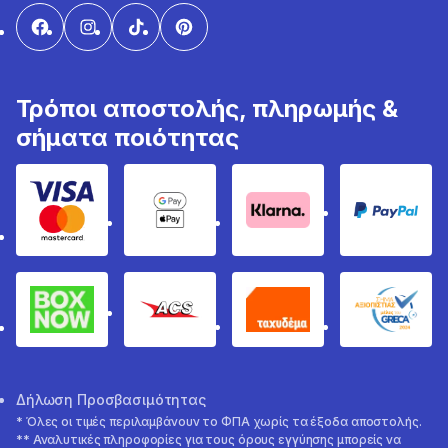
Τρόποι αποστολής, πληρωμής &
σήματα ποιότητας
Visa & Mastercard
Google Pay & Apple Pay
Klarna
PayPal
Box Now
ACS
Ταχυδέμα
GRECA 
Δήλωση Προσβασιμότητας
* Όλες οι τιμές περιλαμβάνουν το ΦΠΑ χωρίς τα έξοδα αποστολής.
** Αναλυτικές πληροφορίες για τους όρους εγγύησης μπορείς να